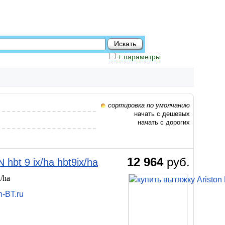
+ параметры
сортировка по умолчанию
начать с дешевых
начать с дорогих
12 964
руб.
bt 9 ix/ha hbt9ix/ha
/ha
n-BT.ru