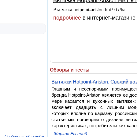
Вытяжка Hotpoint-Ariston HBT 9 
Вытяжка hotpoint-ariston hbt 9 ix/ha
подробнее
в интернет-магазине 
Обзоры и тесты
Вытяжки Hotpoint-Ariston. Свежий в
Главным и неоспоримым преимущест
бренда Hotpoint-Ariston является ее до
мере касается и кухонных вытяжек:
включает двадцать с лишним мод
которых вполне по карману российски
статье мы поговорим о дизайне вытяже
характеристиках, потребительских качес
Жарков Евгений
Сообщить об ошибке