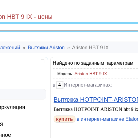
on HBT 9 IX - цены
ложений
»
Вытяжки Ariston
»
Ariston HBT 9 IX
Найдено по заданным параметрам
Ariston HBT 9 IX
Модель:
в
4
Интернет-магазинах:
Вытяжка HOTPOINT-ARISTON h
иркуляция
Вытяжка HOTPOINT-ARISTON hbt 9 ix
купить
в интернет-магазине Etalo
я
нное