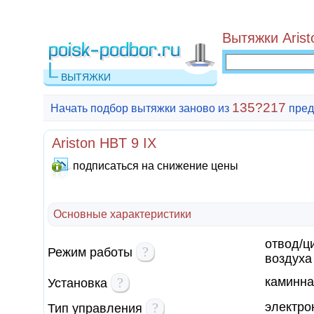
Вытяжки Arist
ВЫТЯЖКИ
135?217
Начать подбор вытяжки заново из
пред
Ariston HBT 9 IX
подписаться на снижение цены
Основные характеристики
отвод/ц
?
Режим работы
воздуха
?
каминна
Установка
?
электро
Тип управления