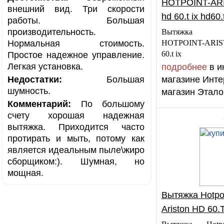
HOTPOINT-AR
внешний вид. Три скорости
hd 60.t ix hd60.
работы. Большая
производительность.
Вытяжка ку
Нормальная стоимость.
HOTPOINT-AR
60.t ix
Простое надежное управление.
Легкая установка.
подробнее
в и
Недостатки:
Большая
магазине Инте
шумность.
магазин Этало
Комментарий:
По большому
счету хорошая надежная
вытяжка. Приходится часто
протирать и мыть, потому как
является идеальным пыле\жиро
сборщиком:). Шумная, но
мощная.
Вытяжка Hotpoi
Ariston HD 60.