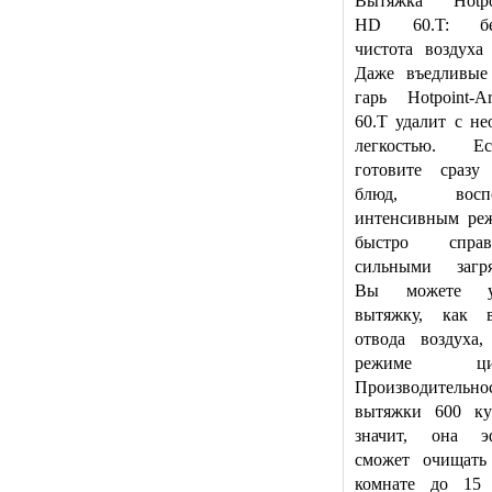
Вытяжка Hotpoin
HD 60.T: без
чистота воздуха
Даже въедливые
гарь Hotpoint-A
60.T удалит с н
легкостью. 
готовите сразу 
блюд, воспол
интенсивным ре
быстро спра
сильными загря
Вы можете ус
вытяжку, как 
отвода воздуха
режиме цирк
Производительно
вытяжки 600 куб
значит, она э
сможет очищать
комнате до 15 