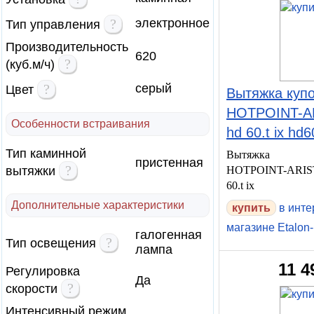
?
электронное
Тип управления
Производительность
620
?
(куб.м/ч)
?
серый
Цвет
Вытяжка куп
HOTPOINT-A
Особенности встраивания
hd 60.t ix hd60
Тип каминной
Вытяжка ку
пристенная
?
вытяжки
HOTPOINT-AR
60.t ix
Дополнительные характеристики
купить
в инте
магазине Etalon-
галогенная
?
Тип освещения
лампа
11 4
Регулировка
Да
?
скорости
Интенсивный режим