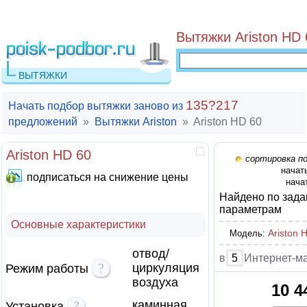
Вытяжки Ariston HD 
ВЫТЯЖКИ
135?217
Начать подбор вытяжки заново из
предложений
»
Вытяжки Ariston
»
Ariston HD 60
Ariston HD 60
сортировка п
начат
подписаться на снижение цены
нача
Найдено по зад
параметрам
Основные характеристики
Ariston 
Модель:
отвод/
в
5
Интернет-ма
?
циркуляция
Режим работы
воздуха
10 4
?
каминная
Установка