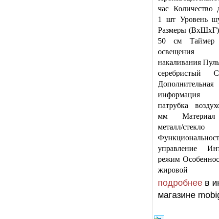
час Количество 
1 шт Уровень ш
Размеры (ВхШхГ) 
50 см Таймер
освещения
накаливания Пуль
серебристый 
Дополнительная
информация 
патрубка воздух
мм Материал
металл/стекло
Функциональност
управление Ин
режим Особеннос
жировой
подробнее
в и
магазине mobig