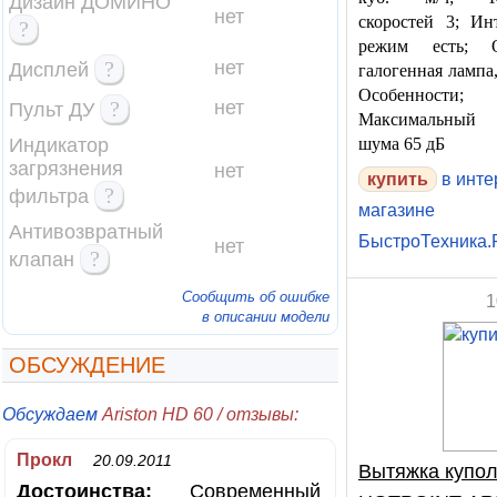
Дизайн ДОМИНО
нет
скоростей 3; Ин
?
режим есть; О
?
нет
Дисплей
галогенная лампа,
Особенности;
?
нет
Пульт ДУ
Максимальный
Индикатор
шума 65 дБ
загрязнения
нет
купить
в инте
?
фильтра
магазине
Антивозвратный
БыстроТехника
нет
?
клапан
Сообщить об ошибке
1
в описании модели
ОБСУЖДЕНИЕ
Обсуждаем
Ariston HD 60 / отзывы:
Прокл
20.09.2011
Вытяжка купо
Достоинства:
Современный