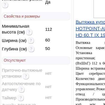
Да
?
Свойства и размеры
Вытяжка куп
Минимальная
HOTPOINT-A
112
?
высота (см)
HD 60.T IX 1
?
60
Ширина (см)
Вытяжка куп
Основные характ
?
50
Глубина (см)
Установка к
пристенная;
Отсутствуют
(ВхШхГ) 112 x 6
Ширина встраива
Приточно-вытяжные
нет
Цвет серебристы
?
установки
Количество двиг
Автоотключение по
Функциональност
нет
?
управление; Реж
датчику
отвод / цир
?
нет
Таймер
Производитель
куб. м/ч; Ко