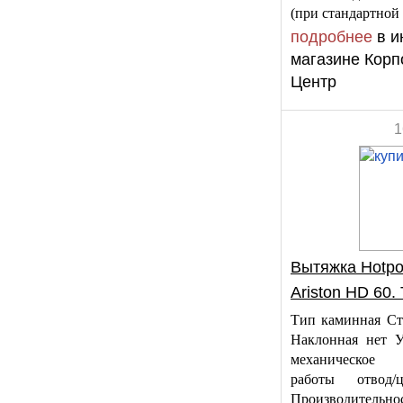
(при стандартной
подробнее
в и
магазине Корп
Центр
1
Вытяжка Hotpoi
Ariston HD 60.
Тип каминная Сти
Наклонная нет У
механическо
работы отвод/ц
Производительнос