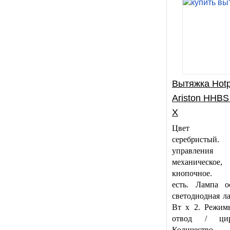
Вытяжка Hotp
Ariston HHBS
X
Цвет ко
серебристы
управления
механическое,
кнопочное. 
есть. Лампа о
светодиодная ла
Вт х 2. Режим
отвод / цирк
Количество 