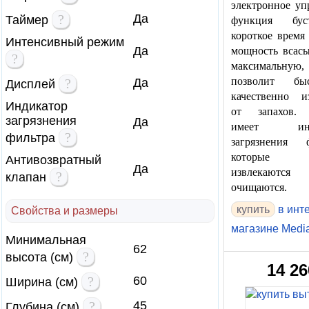
электронное уп
?
Да
Таймер
функция бу
короткое время
Интенсивный режим
Да
мощность всасы
?
максимальн
позволит б
?
Да
Дисплей
качественно из
Индикатор
от запахов. 
загрязнения
Да
имеет инд
?
фильтра
загрязнения ф
которые 
Антивозвратный
Да
извлекаю
?
клапан
очищаются.
купить
в инт
Свойства и размеры
магазине Medi
Минимальная
62
?
высота (см)
14 26
?
60
Ширина (см)
?
45
Глубина (см)