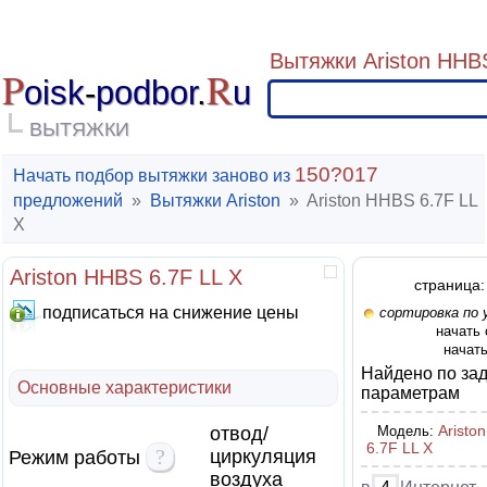
Вытяжки Ariston HHBS
P
R
oisk
-
podbor
.
u
ВЫТЯЖКИ
150?017
Начать подбор вытяжки заново из
предложений
»
Вытяжки Ariston
»
Ariston HHBS 6.7F LL
X
Ariston HHBS 6.7F LL X
страница:
подписаться на снижение цены
сортировка по
начать
начать
Найдено по за
Основные характеристики
параметрам
Aristo
отвод/
Модель:
6.7F LL X
?
циркуляция
Режим работы
воздуха