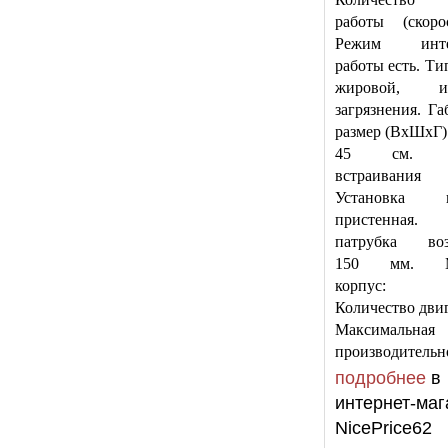
работы (скоро
Режим инте
работы есть. Ти
жировой, ин
загрязнения. Г
размер (ВхШхГ) 
45 см. Ш
встраивания
Установка к
пристенная. 
патрубка воз
150 мм. Ма
корпус: м
Количество двиг
Максимальная
производительн
подробнее
в
интернет-маг
NicePrice62