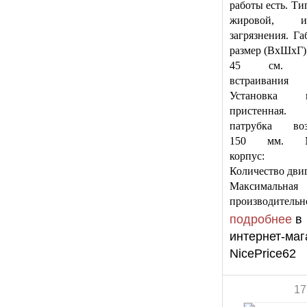
работы есть. Ти
жировой, ин
загрязнения. Г
размер (ВхШхГ) 
45 см. Ш
встраивания
Установка к
пристенная. 
патрубка воз
150 мм. Ма
корпус: м
Количество двиг
Максимальная
производительн
подробнее
в
интернет-маг
NicePrice62
17