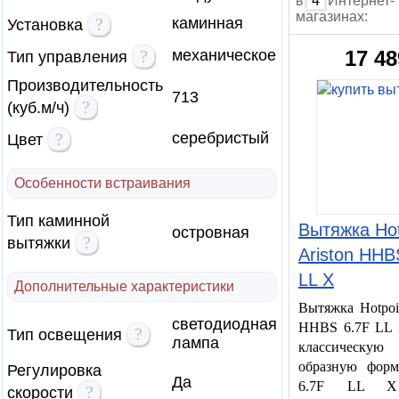
в
4
Интернет-
магазинах:
?
каминная
Установка
?
механическое
17 48
Тип управления
Производительность
713
?
(куб.м/ч)
?
серебристый
Цвет
Особенности встраивания
Тип каминной
Вытяжка Hot
островная
?
вытяжки
Ariston HHB
LL X
Дополнительные характеристики
Вытяжка Hotpoin
светодиодная
HHBS 6.7F LL 
?
Тип освещения
лампа
классичес
образную фор
Регулировка
Да
6.7F LL X
?
скорости