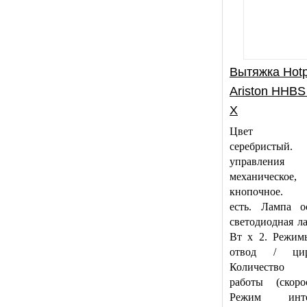
Вытяжка Hotp
Ariston HHBS
X
Цвет ко
серебристы
управления
механическое,
кнопочное. 
есть. Лампа о
светодиодная ла
Вт х 2. Режим
отвод / цирк
Количество 
работы (скоро
Режим инте