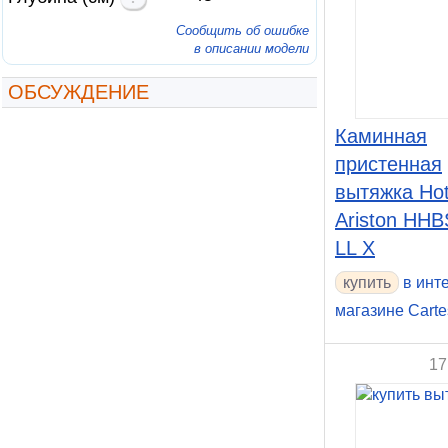
Сообщить об ошибке
в описании модели
ОБСУЖДЕНИЕ
Каминная
пристенная
вытяжка Hot
Ariston HHB
LL X
купить
в инт
магазине Carte
17