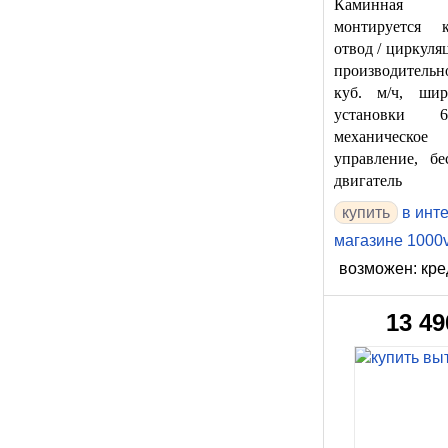
Каминная в
монтируется 
отвод / циркуляц
производительн
куб. м/ч, ши
установки 
механическое
управление, б
двигатель
в инт
магазине 1000v
возможен: кре
13 49