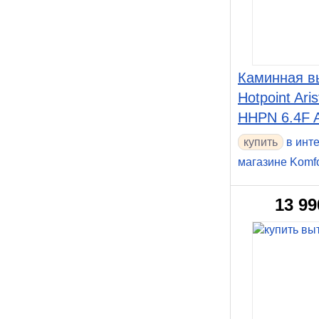
Каминная в
Hotpoint Ari
HHPN 6.4F
в инт
магазине Komf
13 99