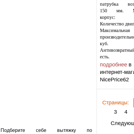
патрубка воз
150 мм. Ма
корпус: м
Количество двиг
Максимальная
производительн
куб. 
Антивозвратны
есть.
подробнее
в
интернет-маг
NicePrice62
Cтраницы:
3
4
Следую
Подберите себе вытяжку по