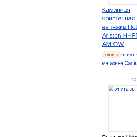
Каминная
пристенная
вытяжка Hot
Ariston HHP
AM OW
в инт
магазине Carte
10