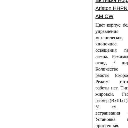
Вытяжка Hotp
Ariston HHPN
AM OW
Цвет корпус: б
управления
механическое,
кнопочное.
освещения га
лампа. Режим
отвод / цирк
Количество 
работы (скоро
Режим инте
работы нет. Ти
жировой. Габ
размер (ВхШхГ) 
51 см. Ш
встраивания
Установка к
пристенная. 