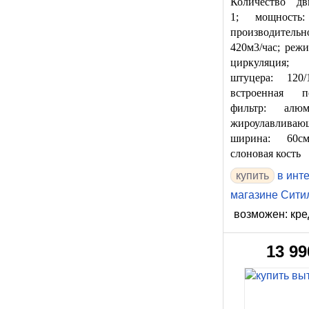
Количество дви
1; мощность:
производительно
420м3/час; режи
циркуляция; 
штуцера: 120
встроенная по
фильтр: алюм
жироулавливаю
ширина: 60см
cлоновая кость
в инт
магазине Сити
возможен: кре
13 99