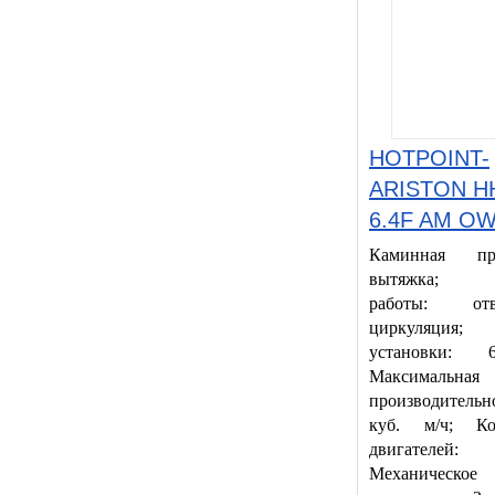
HOTPOINT-
ARISTON H
6.4F AM O
Каминная при
вытяжка; 
работы: о
циркуляция;
установки:
Максимальная
производительн
куб. м/ч; Ко
двигателе
Механическое