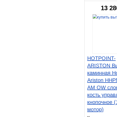
13 28
HOTPOINT-
ARISTON В
каминная Ho
Ariston HHP
AM OW cло
кость управ
кнопочное (
мотор)