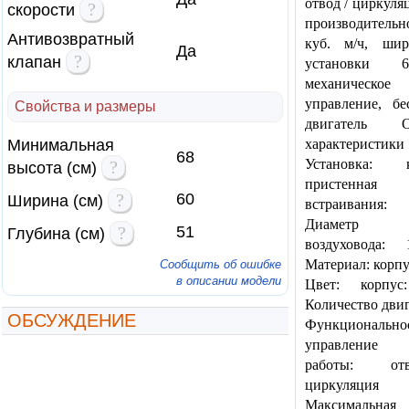
отвод / циркуляц
?
скорости
производительн
Антивозвратный
куб. м/ч, ши
Да
?
клапан
установки 
механическое
управление, б
Свойства и размеры
двигатель О
Минимальная
характеристики
68
Установка: к
?
высота (см)
пристенная
?
60
Ширина (см)
встраивания
Диаметр па
?
51
Глубина (см)
воздуховода:
Материал: корпу
Сообщить об ошибке
в описании модели
Цвет: корпус
Количество двиг
ОБСУЖДЕНИЕ
Функциональнос
управление
работы: о
циркуляция
Максимальная