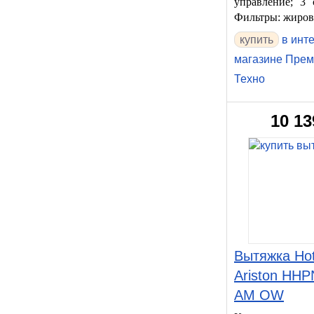
управление; 3 
Фильтры: жиро
купить
в инт
магазине Прем
Техно
10 13
Вытяжка Hot
Ariston HHP
AM OW