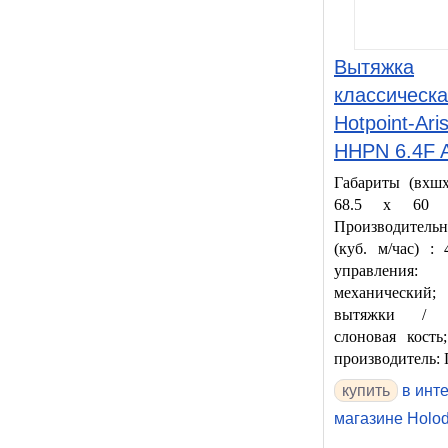
Вытяжка
классическ
Hotpoint-Ari
HHPN 6.4F
Габариты (вхшх
68.5 x 60 
Производительн
(куб. м/час) :
управления:
механически
вытяжки / о
слоновая кость
производитель:
в инт
магазине Holodi