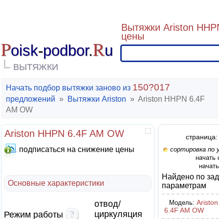
Вытяжки Ariston HHP
цены
P
R
oisk
-
podbor
.
u
ВЫТЯЖКИ
150?017
Начать подбор вытяжки заново из
предложений
»
Вытяжки Ariston
»
Ariston HHPN 6.4F
AM OW
Ariston HHPN 6.4F AM OW
страница:
подписаться на снижение цены
сортировка по 
начать
начать
Найдено по за
Основные характеристики
параметрам
Aristo
отвод/
Модель:
6.4F AM OW
?
циркуляция
Режим работы