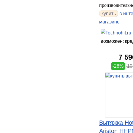
производительно
купить
в инт
магазине
возможен: кре
7 59
-28%
10 
Вытяжка Hot
Ariston HHP