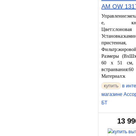
AM OW 131
Управление:мех
е, кнопо
Цвет:слонова
Установка:ками
пристенная,
Фильтр:жировой
Размеры (ВхШх
60 x 51 см,
встраивания
Материал:к
купить
в инт
магазине Ассо
БТ
13 99