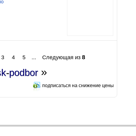
io
8
3
4
5
...
Следующая из
»
sk
-
podbor
подписаться на снижение цены