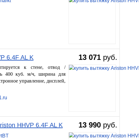
markt
13 071
руб.
VP 6.4F AL K
тируется к стене, отвод /
ть 400 куб. м/ч, ширина для
ктронное управление, дисплей,
.ru
13 990
руб.
riston HHVP 6.4F AL K
rtBT