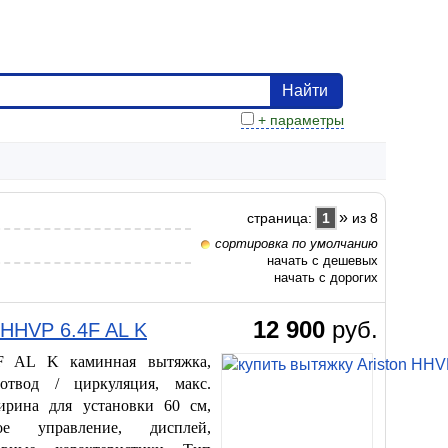
Найти
+ параметры
»
страница:
1
из 8
сортировка по умолчанию
начать с дешевых
начать с дорогих
12 900
руб.
n HHVP 6.4F AL K
4F AL K каминная вытяжка,
отвод / циркуляция, макс.
ширина для установки 60 см,
е управление, дисплей,