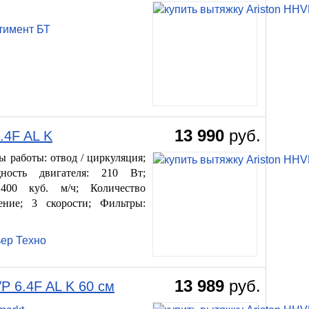
тимент БТ
13 990
руб.
4F AL K
 работы: отвод / циркуляция;
ость двигателя: 210 Вт;
 400 куб. м/ч; Количество
ение; 3 скорости; Фильтры:
ьер Техно
13 989
руб.
P 6.4F AL K 60 см