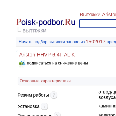
Вытяжки Aristo
P
R
oisk
-
podbor
.
u
ВЫТЯЖКИ
150?017
Начать подбор вытяжки заново из
пред
Ariston HHVP 6.4F AL K
подписаться на снижение цены
Основные характеристики
отвод/ц
?
Режим работы
воздуха
?
каминн
Установка
?
электро
Тип управления