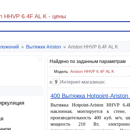
n HHVP 6.4F AL K - цены
ложений
»
Вытяжки Ariston
»
Ariston HHVP 6.4F AL K
Найдено по заданным параметрам
Ariston HHVP 6.4F AL K
Модель:
в
9
Интернет-магазинах:
400 Вытяжка Hotpoint-Aristo
иркуляция
Вытяжка Hotpoint-Ariston HHVP 6.
наклонная, монтируется к стене, 
производительность 400 куб. м/ч, 
ая
мощность 210 Вт, электронно
нное