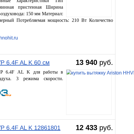
овные характеристики Тип
аминная пристенная Ширина
воздуховода: 150 мм Материал:
: черный Потребляемая мощность: 210 Вт Количество
13 940
руб.
P 6.4F AL K 60 см
 6.4F AL K для работы в
духа. 3 режима скорости.
12 433
руб.
VP 6.4F AL K 12861801