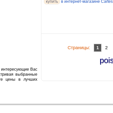
в интернет-магазине Cartes
Cтраницы:
1
2
poi
я интересующие Вас
атривая выбранные
те цены в лучших