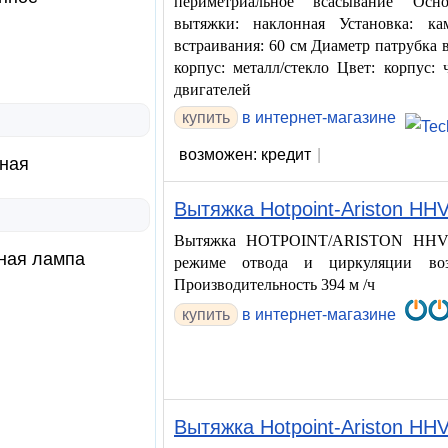
периметриальное всасывание Осн
вытяжки: наклонная Установка: к
встраивания: 60 см Диаметр патрубка 
корпус: металл/стекло Цвет: корпус
двигателей
купить
в интернет-магазине
возможен: кредит
|
ная
Вытяжка Hotpoint-Ariston HHV
Вытяжка HOTPOINT/ARISTON HHVP
ная лампа
режиме отвода и циркуляции воз
Производительность 394 м /ч
купить
в интернет-магазине
Вытяжка Hotpoint-Ariston HH