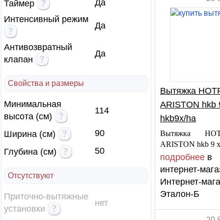
?
Да
Таймер
Интенсивный режим
Да
?
Антивозвратный
Да
?
клапан
Свойства и размеры
Вытяжка HOT
Минимальная
ARISTON hkb 9
114
?
высота (см)
hkb9x/ha
?
90
Ширина (см)
Вытяжка HOT
ARISTON hkb 9 x
?
50
Глубина (см)
подробнее
в
интернет-мага
Отсутствуют
Интернет-маг
Эталон-Б
Приточно-вытяжные
нет
?
установки
20 