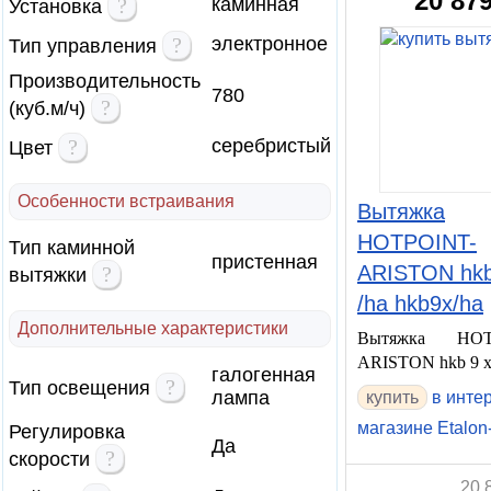
20 87
?
каминная
Установка
?
электронное
Тип управления
Производительность
780
?
(куб.м/ч)
?
серебристый
Цвет
Особенности встраивания
Вытяжка
HOTPOINT-
Тип каминной
пристенная
ARISTON hkb
?
вытяжки
/ha hkb9x/ha
Дополнительные характеристики
Вытяжка HOT
ARISTON hkb 9 x
галогенная
?
Тип освещения
лампа
купить
в инте
магазине Etalon
Регулировка
Да
?
скорости
20 