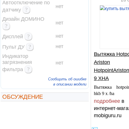
Автоотключение по
нет
?
датчику
Дизайн ДОМИНО
нет
?
?
нет
Дисплей
?
нет
Пульт ДУ
Вытяжка Hotpo
Индикатор
загрязнения
Ariston
нет
?
фильтра
HotpointAristo
9 XHA
Сообщить об ошибке
в описании модели
Вытяжка hotpoint
hkb 9 x /ha
ОБСУЖДЕНИЕ
подробнее
в
интернет-мага
mobiguru.ru