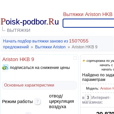
Вытяжки Ariston HKB 
P
R
oisk
-
podbor
.
u
ВЫТЯЖКИ
150?055
Начать подбор вытяжки заново из
предложений
»
Вытяжки Ariston
»
Ariston HKB 9
Ariston HKB 9
сортировка по у
начать с
подписаться на снижение цены
начать 
Найдено по зад
параметрам
Основные характеристики
Ariston
Модель:
отвод/
в
3
Интернет-
?
циркуляция
Режим работы
магазинах:
воздуха