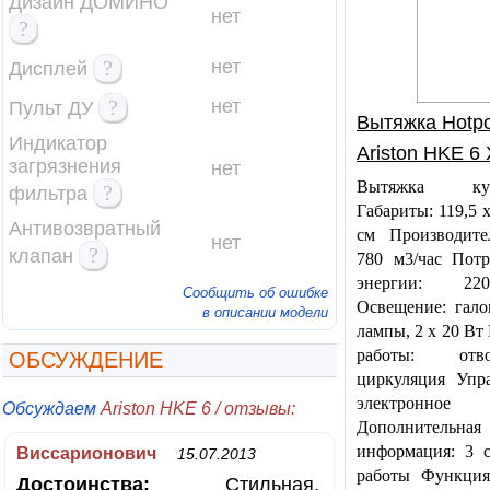
Дизайн ДОМИНО
нет
?
?
нет
Дисплей
?
нет
Пульт ДУ
Вытяжка Hotpo
Индикатор
Ariston HKE 6
загрязнения
нет
Вытяжка куп
?
фильтра
Габариты: 119,5 x
Антивозвратный
см Производител
нет
?
клапан
780 м3/час Потр
энергии: 2
Сообщить об ошибке
Освещение: гало
в описании модели
лампы, 2 x 20 В
работы: от
ОБСУЖДЕНИЕ
циркуляция Упра
электронное
Обсуждаем
Ariston HKE 6 / отзывы:
Дополнительная
информация: 3 с
Виссарионович
15.07.2013
работы Функция 
Достоинства:
Стильная,