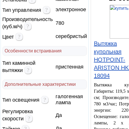
?
электронное
Тип управления
Производительность
780
?
(куб.м/ч)
?
серебристый
Цвет
Вытяжка
Особенности встраивания
купольная
HOTPOINT-
Тип каминной
пристенная
ARISTON HK
?
вытяжки
18094
Дополнительные характеристики
Вытяжка куп
Габариты: 119,5 x
галогенная
см; Производите
?
Тип освещения
лампа
780 м3/час; Пот
энергии: 22
Регулировка
Да
Освещение: гало
?
скорости
лампы, 2 x 
?
Да