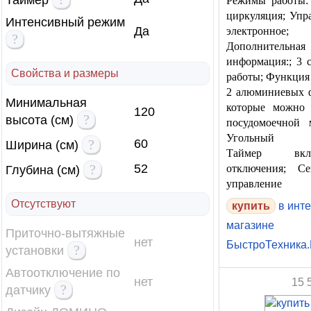
Таймер
Режимы работы: 
циркуляция; Упр
Интенсивный режим
Да
электронное;
?
Дополнительная
информация:; 3 
Свойства и размеры
работы; Функция 
2 алюминиевых ф
Минимальная
которые можно
120
?
высота (см)
посудомоечной 
Угольный фи
?
60
Ширина (см)
Таймер вклю
?
52
отключения; Се
Глубина (см)
управление
Отсутствуют
купить
в инте
магазине
Приточно-вытяжные
нет
БыстроТехника
?
установки
Автоотключение по
нет
15 
?
датчику