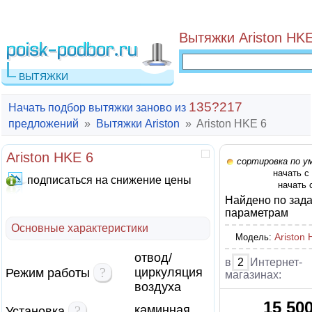
Вытяжки Ariston HKE
ВЫТЯЖКИ
135?217
Начать подбор вытяжки заново из
предложений
»
Вытяжки Ariston
»
Ariston HKE 6
Ariston HKE 6
сортировка по у
начать с
подписаться на снижение цены
начать 
Найдено по зад
параметрам
Основные характеристики
Ariston
Модель:
отвод/
в
2
Интернет-
?
циркуляция
Режим работы
магазинах:
воздуха
15 50
?
каминная
Установка