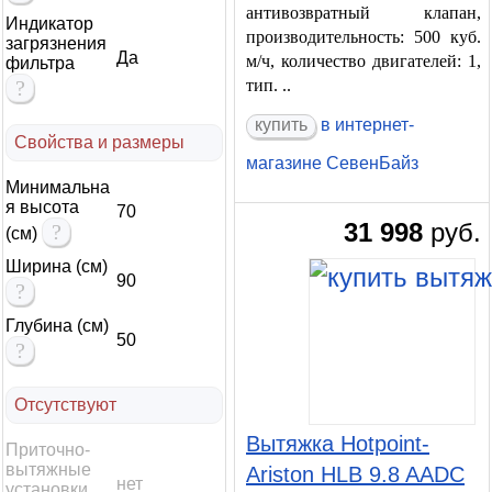
антивозвратный клапан,
Индикатор
производительность: 500 куб.
загрязнения
Да
м/ч, количество двигателей: 1,
фильтра
?
тип. ..
купить
в интернет-
Свойства и размеры
магазине СевенБайз
Минимальна
я высота
70
31 998
руб.
?
(см)
Ширина (см)
90
?
Глубина (см)
50
?
Отсутствуют
Вытяжка Hotpoint-
Приточно-
вытяжные
Ariston HLB 9.8 AADC
нет
установки