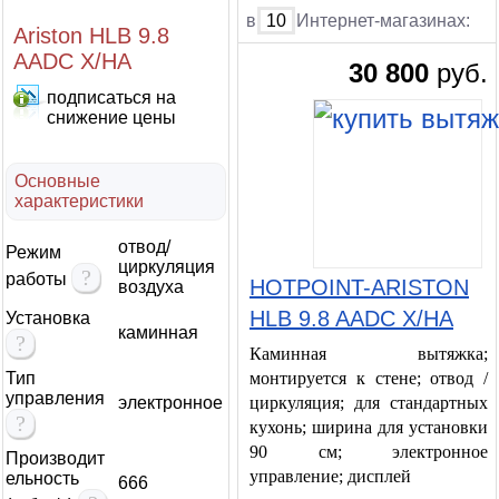
в
10
Интернет-магазинах:
Ariston HLB 9.8
AADC X/HA
30 800
руб.
подписаться на
снижение цены
Основные
характеристики
отвод/
Режим
циркуляция
?
работы
HOTPOINT-ARISTON
воздуха
HLB 9.8 AADC X/HA
Установка
каминная
?
Каминная вытяжка;
Тип
монтируется к стене; отвод /
управления
электронное
циркуляция; для стандартных
?
кухонь; ширина для установки
90 см; электронное
Производит
управление; дисплей
ельность
666