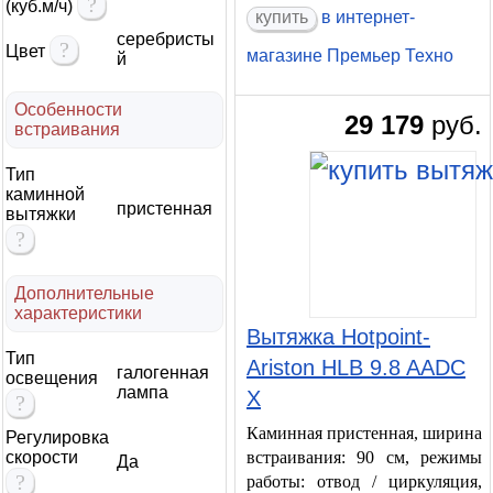
?
(куб.м/ч)
купить
в интернет-
серебристы
?
Цвет
магазине Премьер Техно
й
Особенности
29 179
руб.
встраивания
Тип
каминной
пристенная
вытяжки
?
Дополнительные
характеристики
Вытяжка Hotpoint-
Тип
Ariston HLB 9.8 AADC
галогенная
освещения
лампа
X
?
Каминная пристенная, ширина
Регулировка
скорости
встраивания: 90 см, режимы
Да
?
работы: отвод / циркуляция,