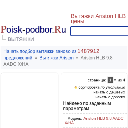
Вытяжки Ariston HLB 
цены
P
R
oisk
-
podbor
.
u
ВЫТЯЖКИ
148?912
Начать подбор вытяжки заново из
предложений
»
Вытяжки Ariston
»
Ariston HLB 9.8
AADC X/HA
»
страница:
1
из 4
сортировка по умолчанию
начать с дешевых
начать с дорогих
Найдено по заданным
параметрам
Ariston HLB 9.8 AADC
Модель:
X/HA