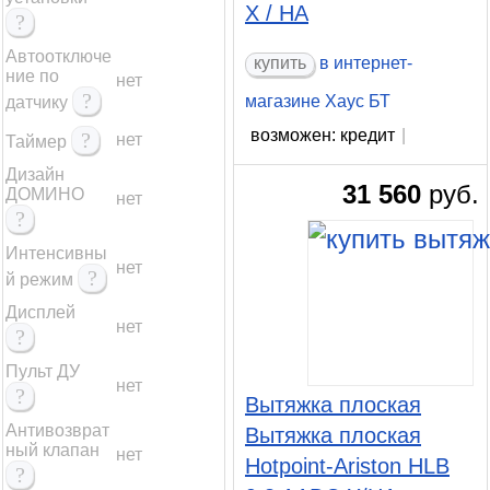
X / HA
?
Автоотключе
купить
в интернет-
ние по
нет
?
магазине Хаус БТ
датчику
возможен: кредит
|
?
нет
Таймер
Дизайн
31 560
руб.
ДОМИНО
нет
?
Интенсивны
нет
?
й режим
Дисплей
нет
?
Пульт ДУ
нет
?
Вытяжка плоская
Антивозврат
Вытяжка плоская
ный клапан
нет
Hotpoint-Ariston HLB
?