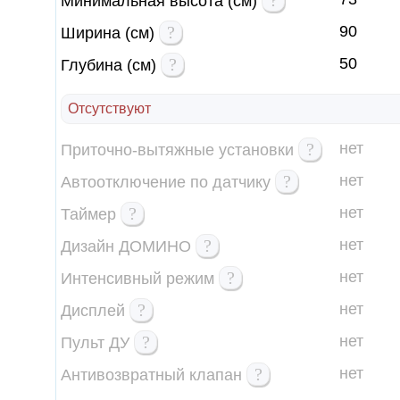
?
Минимальная высота (см)
?
90
Ширина (см)
?
50
Глубина (см)
Отсутствуют
?
нет
Приточно-вытяжные установки
?
нет
Автоотключение по датчику
?
нет
Таймер
?
нет
Дизайн ДОМИНО
?
нет
Интенсивный режим
?
нет
Дисплей
?
нет
Пульт ДУ
?
нет
Антивозвратный клапан