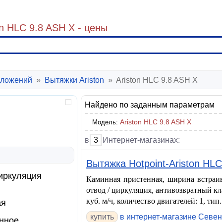
n HLC 9.8 ASH X - цены
ложений
»
Вытяжки Ariston
»
Ariston HLC 9.8 ASH X
Найдено по заданным параметрам
Ariston HLC 9.8 ASH X
Модель:
в
3
Интернет-магазинах:
Вытяжка Hotpoint-Ariston HL
иркуляция
Каминная пристенная, ширина встраив
отвод / циркуляция, антивозвратный кл
куб. м/ч, количество двигателей: 1, тип. 
ая
купить
в интернет-магазине Севе
нное