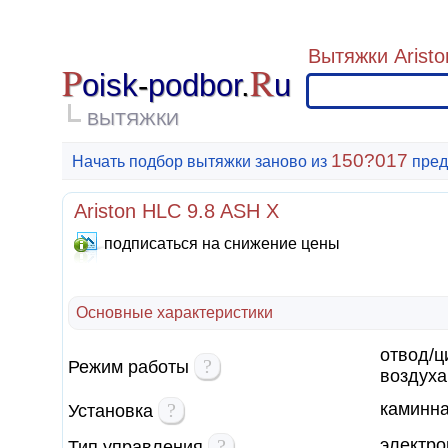
Вытяжки Aristo
P
R
oisk
-
podbor
.
u
ВЫТЯЖКИ
150?017
Начать подбор вытяжки заново из
пред
Ariston HLC 9.8 ASH X
подписаться на снижение цены
Основные характеристики
отвод/ц
?
Режим работы
воздуха
?
каминн
Установка
?
электро
Тип управления