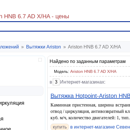
n HNB 6.7 AD X/HA - цены
ложений
»
Вытяжки Ariston
»
Ariston HNB 6.7 AD X/HA
Найдено по заданным параметрам
Ariston HNB 6.7 AD X/HA
Модель:
в
3
Интернет-магазинах:
Вытяжка Hotpoint-Ariston HNB
иркуляция
Каминная пристенная, ширина встраив
отвод / циркуляция, антивозвратный кл
куб. м/ч, количество двигателей: 1, тип. 
ая
купить
в интернет-магазине Севе
нное