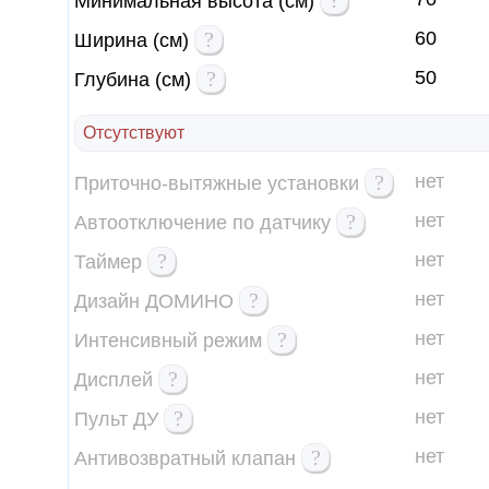
?
Минимальная высота (см)
?
60
Ширина (см)
?
50
Глубина (см)
Отсутствуют
?
нет
Приточно-вытяжные установки
?
нет
Автоотключение по датчику
?
нет
Таймер
?
нет
Дизайн ДОМИНО
?
нет
Интенсивный режим
?
нет
Дисплей
?
нет
Пульт ДУ
?
нет
Антивозвратный клапан