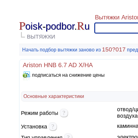
Вытяжки Aristo
P
R
oisk
-
podbor
.
u
ВЫТЯЖКИ
150?017
Начать подбор вытяжки заново из
пред
Ariston HNB 6.7 AD X/HA
подписаться на снижение цены
Основные характеристики
отвод/ц
?
Режим работы
воздуха
?
каминн
Установка
?
электро
Тип управления