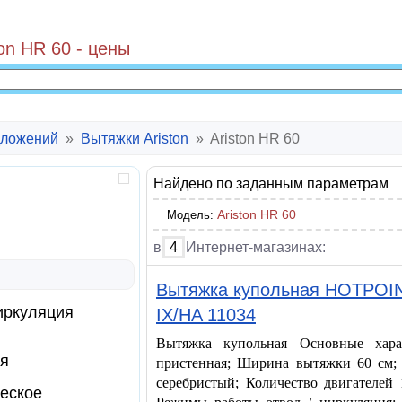
on HR 60 - цены
ложений
»
Вытяжки Ariston
»
Ariston HR 60
Найдено по заданным параметрам
Ariston HR 60
Модель:
в
4
Интернет-магазинах:
Вытяжка купольная HOTPOI
иркуляция
IX/HA 11034
Вытяжка купольная Основные харак
я
пристенная; Ширина вытяжки 60 см;
серебристый; Количество двигателей 
еское