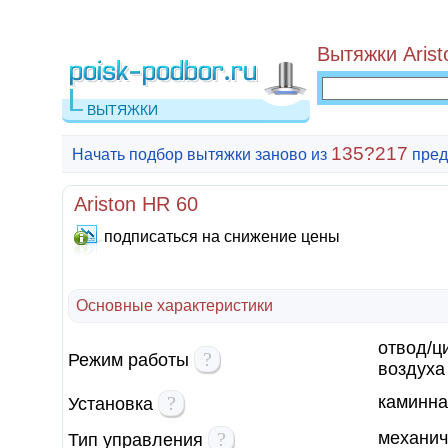
Вытяжки Arist
ВЫТЯЖКИ
135?217
Начать подбор вытяжки заново из
пред
Ariston HR 60
подписаться на снижение цены
Основные характеристики
отвод/ц
?
Режим работы
воздуха
?
каминна
Установка
?
механич
Тип управления