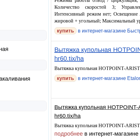
Режимы работы отвод / циркуляция; 
Количество скоростей 3; Управлен
Интенсивный режим нет; Освещение л
жировой + угольный; Максимальный у
купить
в интернет-магазине Быс
ная
Вытяжка купольная HOTPOINT
hr60.tix/ha
Вытяжка купольная HOTPOINT-ARISTON 
акаливания
купить
в интернет-магазине Etalo
Вытяжка купольная HOTPOINT-AR
hr60.tix/ha
Вытяжка купольная HOTPOINT-ARISTON 
подробнее
в интернет-магазине