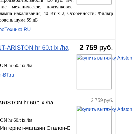
Производительность 450 куб. м/ч;
ие механическое, ползунковое;
ампа накаливания, 40 Вт х 2; Особенности; Фильтр
ровень шума 59 дБ
троТехника.RU
2 759
руб.
-ARISTON hr 60.t ix /ha
hr 60.t ix /ha
n-BT.ru
2 759
руб.
ISTON hr 60.t ix /ha
hr 60.t ix /ha
 Интернет-магазин Эталон-Б