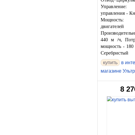
Управлени
управления - К
Мощность: 
двигателе
Производител
440 м /ч, Потр
мощность - 180
Серебристый
в инт
магазине Ульт
8 27