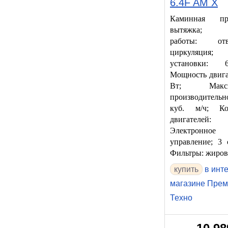
6.4F AM X
Каминная при
вытяжка; 
работы: о
циркуляция;
установки:
Мощность двига
Вт; Максим
производительн
куб. м/ч; Ко
двигателе
Электронное
управление; 3 
Фильтры: жиро
купить
в инт
магазине Прем
Техно