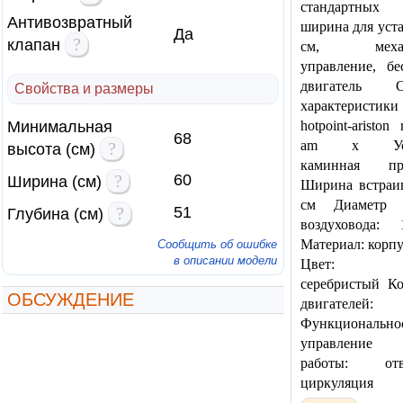
стандартных 
Антивозвратный
ширина для уст
Да
?
клапан
см, механи
управление, б
двигатель О
Свойства и размеры
характеристики
Минимальная
hotpoint-ariston
68
am х Уста
?
высота (см)
каминная при
?
60
Ширина (см)
Ширина встраив
см Диаметр п
?
51
Глубина (см)
воздуховода:
Материал: корпу
Сообщить об ошибке
в описании модели
Цвет: ко
серебристый Ко
ОБСУЖДЕНИЕ
двигател
Функциональнос
управление
работы: о
циркуляция