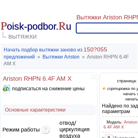
Вытяжки Ariston RHP
P
R
oisk
-
podbor
.
u
ВЫТЯЖКИ
150?055
Начать подбор вытяжки заново из
предложений
»
Вытяжки Ariston
»
Ariston RHPN 6.4F
AM X
Ariston RHPN 6.4F AM X
страница:
подписаться на снижение цены
сортировка по 
начать
начать
Найдено по за
Основные характеристики
параметрам
Aristo
отвод/
Модель:
6.4F AM X
?
циркуляция
Режим работы
воздуха