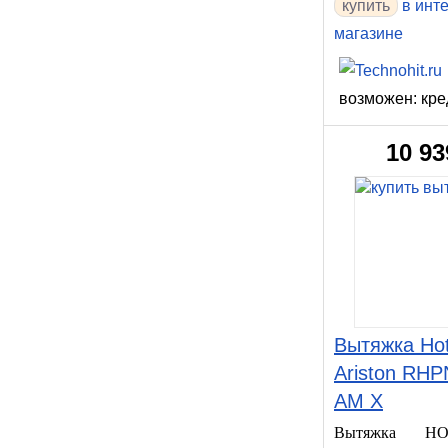
купить
в инт
магазине
возможен: кре
10 93
Вытяжка Hot
Ariston RHP
AM X
Вытяжка HO