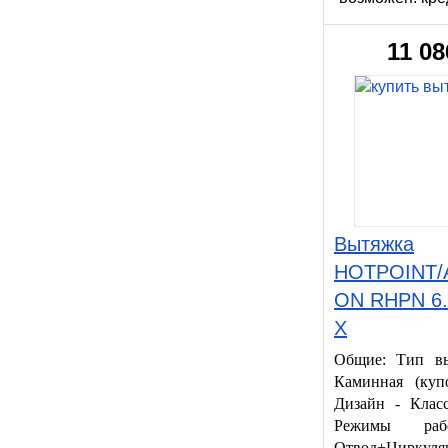
11 08
Вытяжка
HOTPOINT/
ON RHPN 6
X
Общие: Тип в
Каминная (купо
Дизайн - Класс
Режимы ра
Отвод+Циркуля