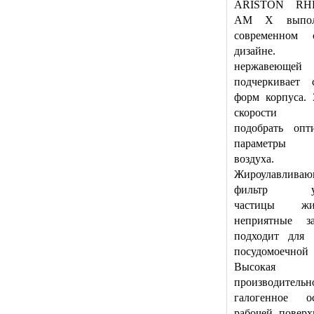
ARISTON RH
AM X выпол
современном 
дизайне.
нержавеюще
подчеркивает с
форм корпуса. 
скорости п
подобрать опт
параметры 
воздуха.
Жироулавлива
фильтр уст
частицы ж
неприятные з
подходит для
посудомоечной
Высокая
производительно
галогенное о
рабочей поверх