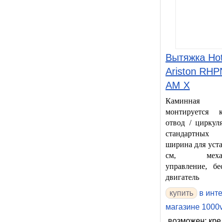
Вытяжка Hot
Ariston RHP
AM X
Каминная в
монтируется 
отвод / циркул
стандартных 
ширина для уст
см, механи
управление, б
двигатель
в инт
магазине 1000v
возможен: кре