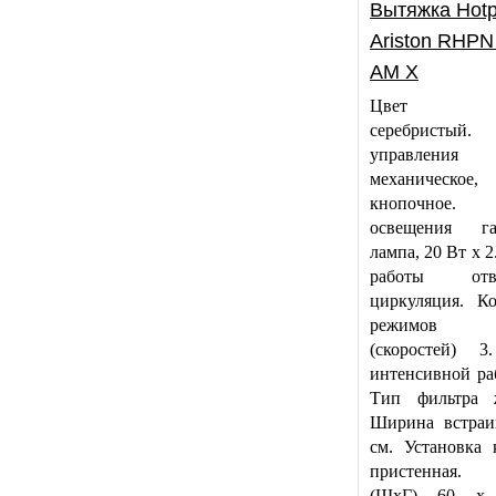
Вытяжка Hotp
Ariston RHPN
AM X
Цвет ко
серебристы
управления
механическое,
кнопочное.
освещения га
лампа, 20 Вт х 
работы от
циркуляция. Ко
режимов р
(скоростей) 
интенсивной ра
Тип фильтра 
Ширина встраи
см. Установка 
пристенная. 
(ШхГ) 60 x