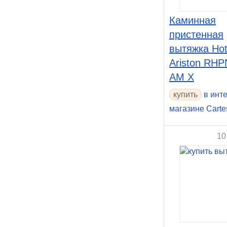
Каминная
пристенная
вытяжка Hot
Ariston RHP
AM X
в инт
магазине Carte
10