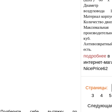
Диаметр па
воздуховода 
Материал корпус
Количество двиг
Максимальная
производительн
куб. 
Антивозвратны
есть.
подробнее
в
интернет-маг
NicePrice62
Cтраницы:
3
4
5
Следующа
Подберите себе вытяжку по