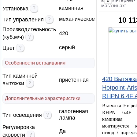
в
8
Интернет-
магазинах:
?
каминная
Установка
?
механическое
10 11
Тип управления
Производительность
420
?
(куб.м/ч)
?
серый
Цвет
Особенности встраивания
Тип каминной
420 Вытяжк
пристенная
?
вытяжки
Hotpoint-Ari
RHPN 6.4F 
Дополнительные характеристики
Вытяжка Hotpoin
галогенная
RHPN 6.4F
?
Тип освещения
лампа
каминная в
монтируется 
Регулировка
Да
отвод / циркул
?
скорости