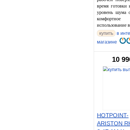
время готовки 
уровень шума о
комфортное
использование 
купить
в инт
магазине
10 99
HOTPOINT-
ARISTON R