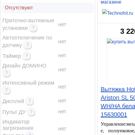
магазине
Отсутствуют
Приточно-вытяжные
нет
?
установки
3 22
Автоотключение по
нет
?
датчику
?
нет
Таймер
Дизайн ДОМИНО
нет
?
Интенсивный режим
нет
Вытяжка Hot
?
Ariston SL 
?
нет
Дисплей
WH/HA бел
?
нет
Пульт ДУ
15630001
Индикатор
Управление:мех
загрязнения
нет
е, ползунковое