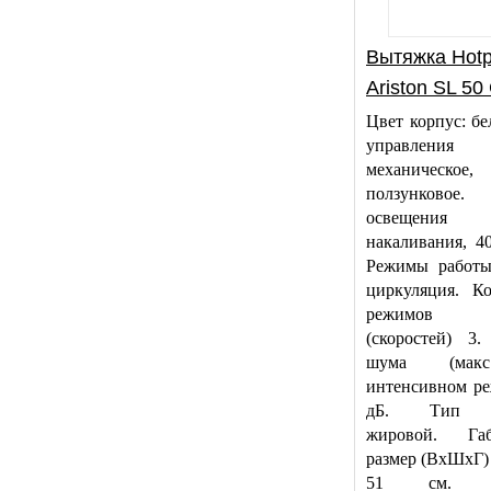
Вытяжка Hotp
Ariston SL 5
Цвет корпус: б
управления
механическое,
ползунковое
освещения
накаливания, 4
Режимы работы
циркуляция. Ко
режимов р
(скоростей) 3.
шума (мак
интенсивном ре
дБ. Тип ф
жировой. Габ
размер (ВхШхГ) 
51 см. Ш