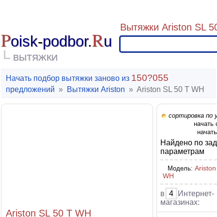
Вытяжки Ariston SL 5
P
R
oisk
-
podbor
.
u
ВЫТЯЖКИ
150?055
Начать подбор вытяжки заново из
предложений
»
Вытяжки Ariston
»
Ariston SL 50 T WH
сортировка по 
начать
начать
Найдено по за
параметрам
Ariston
Модель:
WH
в
4
Интернет-
магазинах:
Ariston SL 50 T WH