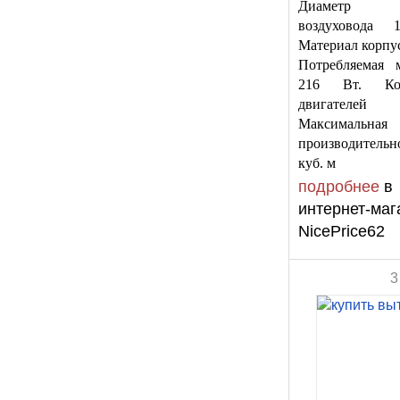
Диаметр па
воздуховода 
Материал корпус
Потребляемая 
216 Вт. Кол
двигател
Максимальная
производительн
куб. м
подробнее
в
интернет-маг
NicePrice62
3