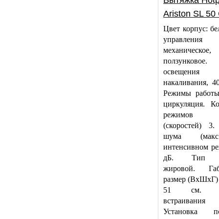
Вытяжка Hotp
Ariston SL 5
Цвет корпус: б
управления
механическое,
ползунковое
освещения
накаливания, 4
Режимы работы
циркуляция. Ко
режимов р
(скоростей) 3.
шума (мак
интенсивном ре
дБ. Тип ф
жировой. Габ
размер (ВхШхГ) 
51 см. Ш
встраивания
Установка по