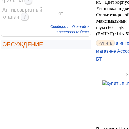
?
фильтра
кг, Цвет:корпу
Установка:подве
Антивозвратный
нет
Фильтр:жировой
?
клапан
Максимальный
Сообщить об ошибке
шума:60 дБ, 
в описании модели
(ВхШхГ) :14 x 50
купить
в инт
ОБСУЖДЕНИЕ
магазине Ассо
БТ
3