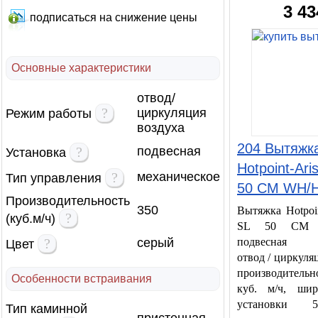
3 43
подписаться на снижение цены
Основные характеристики
отвод/
?
циркуляция
Режим работы
воздуха
204 Вытяжк
?
подвесная
Установка
Hotpoint-Ari
?
механическое
Тип управления
50 CM WH/
Производительность
350
Вытяжка Hotpoin
?
(куб.м/ч)
SL 50 CM 
?
серый
подвесная в
Цвет
отвод / циркуляц
производительн
Особенности встраивания
куб. м/ч, ши
установки 
Тип каминной