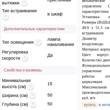
пристенная
механическое
?
вытяжки
управление О
Тип встраивания
характеристики
в шкаф
?
Установка: п
Размеры (ВхШхГ)
49.9 x 51.3 с
Дополнительные характеристики
встраивания
Диаметр па
лампа
?
Тип освещения
воздуховода:
накаливания
Материал: корпу
Регулировка
Цвет: корпус
Да
?
скорости
Количество двиг
Функциональнос
Свойства и размеры
управление
работы: о
Минимальная
циркуляция
15
?
высота (см)
Максимальная
производительн
?
50
Ширина (см)
куб. м/ч
?
50
Глубина (см)
купить
в инт