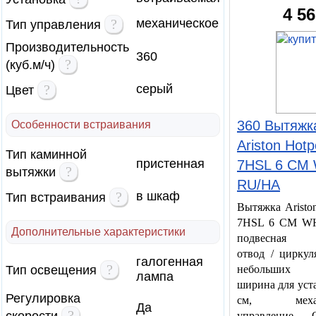
4 5
?
механическое
Тип управления
Производительность
360
?
(куб.м/ч)
?
серый
Цвет
360 Вытяжк
Особенности встраивания
Ariston Hotp
Тип каминной
пристенная
7HSL 6 CM
?
вытяжки
RU/HA
?
в шкаф
Тип встраивания
Вытяжка Ariston
7HSL 6 CM W
Дополнительные характеристики
подвесная в
отвод / циркул
галогенная
?
Тип освещения
небольших 
лампа
ширина для уст
Регулировка
см, механи
Да
?
управление О