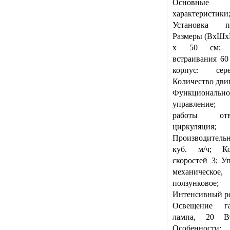
Основные
характеристики
Установка по
Размеры (ВхШхГ
x 50 см; 
встраивания 60
корпус: сере
Количество двиг
Функционально
управление;
работы о
циркуляция;
Производитель
куб. м/ч; Ко
скоростей 3; У
механическое,
ползунковое;
Интенсивный р
Освещение га
лампа, 20 
Особенности;