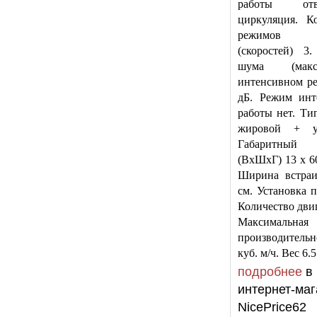
работы о
циркуляция. К
режимов 
(скоростей) 3
шума (ма
интенсивном р
дБ. Режим инт
работы нет. Ти
жировой + уг
Габаритный
(ВхШхГ) 13 x 60
Ширина встраи
см. Установка п
Количество двиг
Максимальная
производитель
куб. м/ч. Вес 6.5
подробнее
в
интернет-маг
NicePrice62