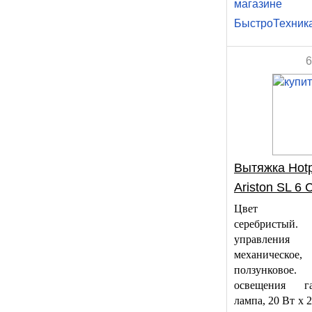
магазине
БыстроТехник
6
Вытяжка Hotp
Ariston SL 6 
Цвет ко
серебристы
управления
механическое,
ползунковое
освещения га
лампа, 20 Вт х 