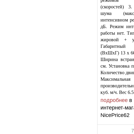
режимов 
(скоростей) 3
шума (ма
интенсивном р
дБ. Режим инт
работы нет. Ти
жировой + уг
Габаритный
(ВхШхГ) 13 x 60
Ширина встраи
см. Установка п
Количество двиг
Максимальная
производитель
куб. м/ч. Вес 6.5
подробнее
в
интернет-маг
NicePrice62
7