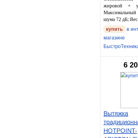
жировой + уг
Максимальный
шума 72 дБ; Вес 
в ин
магазине
БыстроТехник
6 2
Вытяжка
традиционн
HOTPOINT-