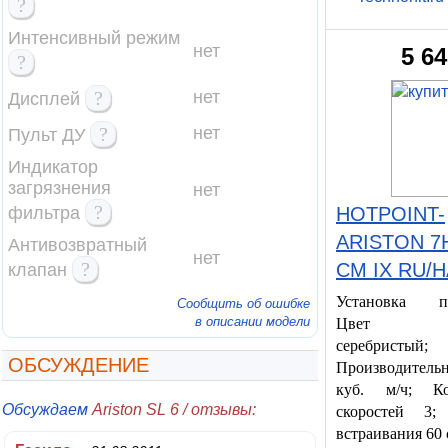
?
Интенсивный режим
нет
5 6
?
?
нет
Дисплей
?
нет
Пульт ДУ
Индикатор
загрязнения
нет
?
фильтра
HOTPOINT-
ARISTON 7H
Антивозвратный
нет
?
CM IX RU/H
клапан
Установка по
Сообщить об ошибке
в описании модели
Цвет вы
серебристый;
ОБСУЖДЕНИЕ
Производитель
куб. м/ч; Ко
Обсуждаем
Ariston SL 6 / отзывы:
скоростей 3;
встраивания 60