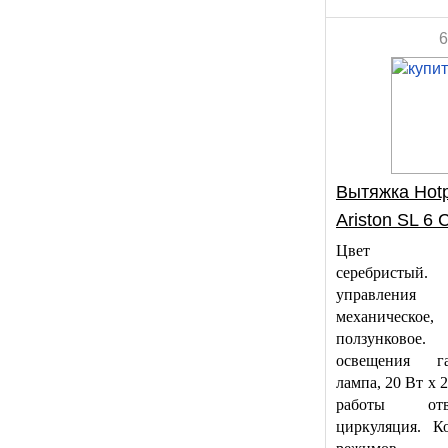
6
Вытяжка Hotp
Ariston SL 6 
Цвет ко
серебристы
управления
механическое,
ползунковое
освещения га
лампа, 20 Вт х 
работы о
циркуляция. К