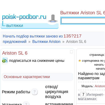
Вытяжки Ariston SL 
ВЫТЯЖКИ
135?217
Начать подбор вытяжки заново из
предложений
»
Вытяжки Ariston
»
Ariston SL 6
Ariston SL 6
страница:
подписаться на снижение цены
сортировка по
начать
начать
Найдено по за
Основные характеристики
параметрам
Aristo
отвод/
Модель:
?
циркуляция
Режим работы
в
7
Интернет-
воздуха
магазинах:
?
встраиваемая
Установка