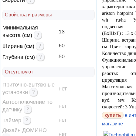
скорости
характеристик
ariston hotpoint
Свойства и размеры
wh ru/ha Уст
подвесная 
Минимальная
13
(ВхШхГ) : 13 x 
?
высота (см)
Ширина встраи
?
60
Ширина (см)
см Цвет: корп
Количество двиг
?
50
Глубина (см)
Функционально
управление
Отсутствуют
работы: о
циркуляция
Приточно-вытяжные
Максимальная
нет
?
установки
производительн
куб. м/ч Кол
Автоотключение по
нет
скоростей: 3 Уп
?
датчику
купить
в ин
?
нет
Таймер
магазине
Дизайн ДОМИНО
нет