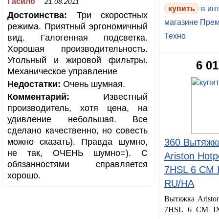
Гасило
21.08.2011
купить
в ин
Достоинства:
Три скоростных
магазине Пре
режима. Приятный эргономичный
Техно
вид. Галогенная подсветка.
Хорошая производительность.
Угольный и жировой фильтры.
6 0
Механическое управление
Недостатки:
Очень шумная.
Комментарий:
Известный
производитель, хотя цена, на
удивление небольшая. Все
сделано качественно, но совесть
можно сказать). Правда шумно,
360 Вытяжк
не так, ОЧЕНЬ шумно=). С
Ariston Hotp
обязанностями справляется
7HSL 6 CM 
хорошо.
RU/HA
Вытяжка Ariston
7HSL 6 CM I