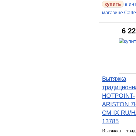
в ин
магазине Carte
6 2
Вытяжка
традиционн
HOTPOINT-
ARISTON 7H
CM IX RU/H
13785
Вытяжка трад