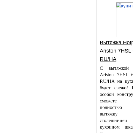
Вытяжка Hotp
Ariston 7HSL
RU/HA
С вытяжкой H
Ariston 7HSL
RU/HA на кухн
будет свежо! 
особой констр
сможете 
полностью с
вытяжк
столешнице
кухонном шка