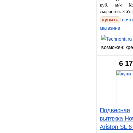
куб. м/ч Кол
скоростей: 3 Уп
купить
в ин
магазине
возможен: кр
6 1
Подвесная
вытяжка Hot
Ariston SL 