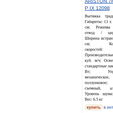
ARISTON 7H
P IX 12098
Вытяжка трад
Габариты: 13 x 
см; Режимы 
отвод / цирк
Ширина встраи
см; Коли
скоросте
Производительн
куб. м/ч; Осв
стандартные ла
Вт; Управ
механическое,
ползунковое;
съемный, ал
Уровень шума
Вес: 6.5 кг
в ин