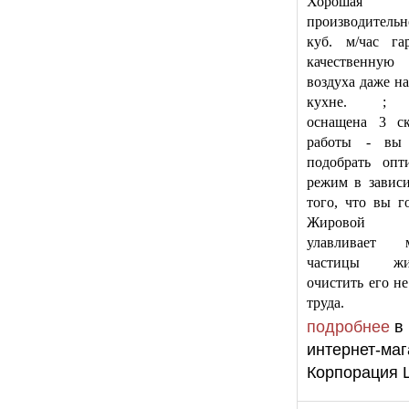
Хорошая
производитель
куб. м/час га
качественную
воздуха даже н
кухне. ; 
оснащена 3 ск
работы - вы 
подобрать опт
режим в завис
того, что вы го
Жировой 
улавливает м
частицы ж
очистить его не
труда.
подробнее
в
интернет-маг
Корпорация 