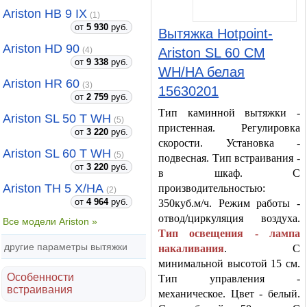
Ariston HB 9 IX
(1)
от
5 930
руб.
Вытяжка Hotpoint-
Ariston HD 90
Ariston SL 60 CM
(4)
от
9 338
руб.
WH/HA белая
Ariston HR 60
(3)
15630201
от
2 759
руб.
Тип каминной вытяжки -
Ariston SL 50 T WH
(5)
пристенная. Регулировка
от
3 220
руб.
скорости. Установка -
Ariston SL 60 T WH
(5)
подвесная. Тип встраивания -
от
3 220
руб.
в шкаф. С
Ariston TH 5 X/HA
производительностью:
(2)
от
4 964
руб.
350куб.м/ч. Режим работы -
отвод/циркуляция воздуха.
Все модели Ariston »
Тип освещения - лампа
другие параметры вытяжки
накаливания
. С
минимальной высотой 15 см.
Особенности
Тип управления -
встраивания
механическое. Цвет - белый.