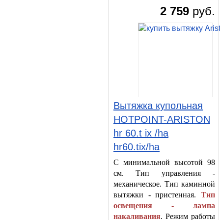
2 759
руб.
Вытяжка купольная
HOTPOINT-ARISTON
hr 60.t ix /ha
hr60.tix/ha
С минимальной высотой 98
см. Тип управления -
механическое. Тип каминной
вытяжки - пристенная.
Тип
освещения - лампа
накаливания
. Режим работы