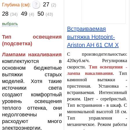
?
27
Глубина (см):
(2)
28
49
50
(34)
(4)
(43)
выбрать
Встраиваемая
вытяжка Hotpoint-
Тип освещения
(подсветка)
Ariston AH 61 CM X
Лампами накаливания
С производительностью:
420куб.м/ч. Регулировка
комплектуются в
скорости.
Тип освещения -
основном бюджетные
лампа накаливания
. Тип
вытяжки старых
каминной вытяжки -
моделей. Хотя такие
пристенная. Установка -
источники света
встраиваемая. Интенсивный
создают комфортный
режим. Цвет - серебристый.
уровень освещения
Тип встраивания - в шкаф. С
теплого оттенка, они
минимальной высотой 18 см.
недолговечны и
Тип управления -
расходуют много
механическое. Режим работы
электроэнергии,