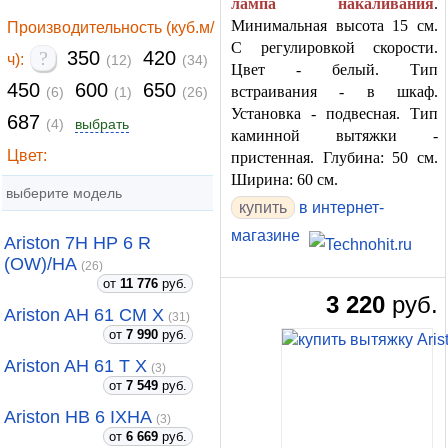
лампа накаливания
.
Минимальная высота 15 см.
Производительность (куб.м/
С регулировкой скорости.
?
350
420
ч):
(12)
(34)
Цвет - белый. Тип
450
600
650
встраивания - в шкаф.
(6)
(1)
(26)
Установка - подвесная. Тип
687
(4)
выбрать
каминной вытяжки -
Цвет:
пристенная. Глубина: 50 см.
Ширина: 60 см.
выберите модель
купить
в интернет-
магазине
Ariston 7H HP 6 R
(OW)/HA
(26)
от
11 776
руб.
3 220
руб.
Ariston AH 61 CM X
(31)
от
7 990
руб.
Ariston AH 61 T X
(3)
от
7 549
руб.
Ariston HB 6 IXHA
(3)
от
6 669
руб.