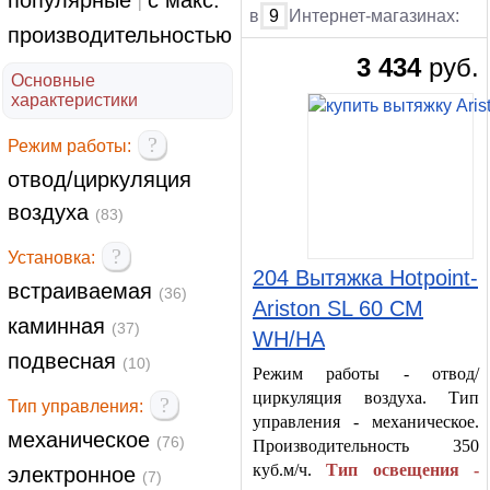
популярные
с макс.
|
в
9
Интернет-магазинах:
производительностью
3 434
руб.
Основные
характеристики
?
Режим работы:
отвод/циркуляция
воздуха
(83)
?
Установка:
204 Вытяжка Hotpoint-
встраиваемая
(36)
Ariston SL 60 CM
каминная
(37)
WH/HA
подвесная
(10)
Режим работы - отвод/
циркуляция воздуха. Тип
?
Тип управления:
управления - механическое.
механическое
(76)
Производительность 350
куб.м/ч.
Тип освещения -
электронное
(7)