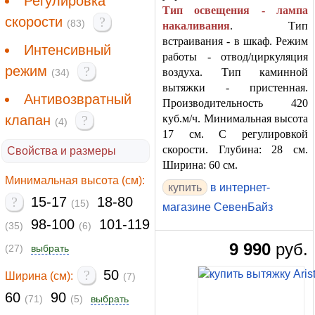
Регулировка
Тип освещения - лампа
скорости
?
(83)
накаливания
. Тип
встраивания - в шкаф. Режим
Интенсивный
работы - отвод/циркуляция
режим
?
воздуха. Тип каминной
(34)
вытяжки - пристенная.
Антивозвратный
Производительность 420
клапан
?
куб.м/ч. Минимальная высота
(4)
17 см. С регулировкой
скорости. Глубина: 28 см.
Свойства и размеры
Ширина: 60 см.
Минимальная высота (см):
купить
в интернет-
?
15-17
18-80
(15)
магазине СевенБайз
98-100
101-119
(35)
(6)
9 990
руб.
(27)
выбрать
?
50
Ширина (см):
(7)
60
90
(71)
(5)
выбрать