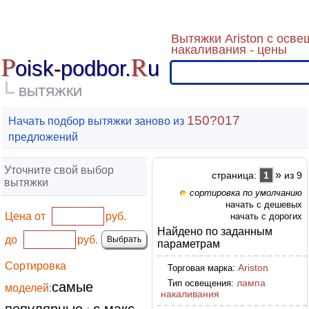
Вытяжки Ariston с осв
накаливания - цены
P
R
oisk
-
podbor
.
u
ВЫТЯЖКИ
150?017
Начать подбор вытяжки заново из
предложений
Уточните свой выбор
»
страница:
1
из 9
вытяжки
сортировка по умолчанию
начать с дешевых
Цена от
руб.
начать с дорогих
Найдено по заданным
до
руб.
параметрам
Сортировка
Ariston
Торговая марка:
лампа
Тип освещения:
самые
моделей:
накаливания