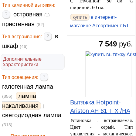
С глубиной: 50 см. С
Тип каминной вытяжки:
шириной: 60 см.
?
островная
(1)
купить
в интернет-
пристенная
(82)
магазине Ассортимент БТ
?
в
Тип встраивания:
7 549
руб.
шкаф
(46)
Дополнительные
характеристики
?
Тип освещения:
галогенная лампа
лампа
(856)
Вытяжка Hotpoint-
накаливания
|
Ariston AH 61 T X /HA
светодиодная лампа
Установка - встраиваемая.
(313)
Цвет - серый. Тип
управления - механическое.