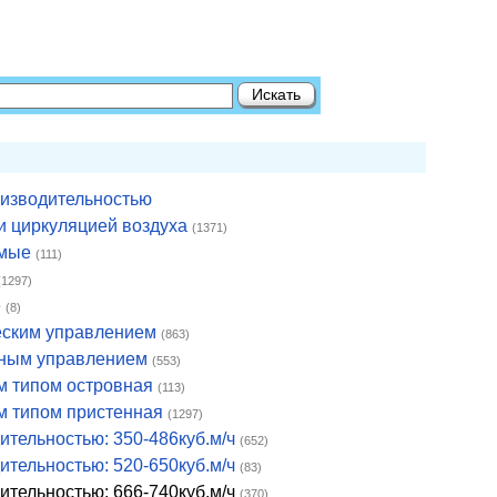
роизводительностью
 и циркуляцией воздуха
(1371)
емые
(111)
(1297)
е
(8)
ческим управлением
(863)
онным управлением
(553)
м типом островная
(113)
м типом пристенная
(1297)
ительностью: 350-486куб.м/ч
(652)
ительностью: 520-650куб.м/ч
(83)
дительностью: 666-740куб.м/ч
(370)