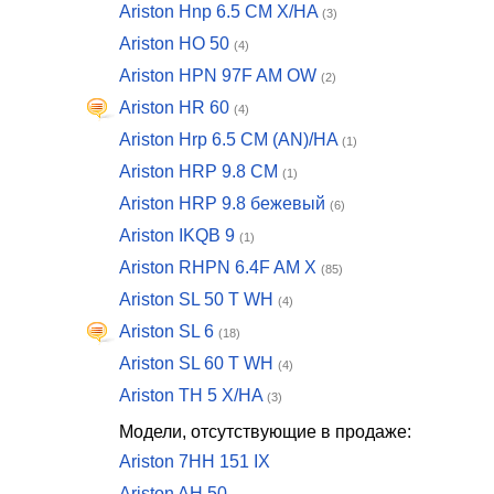
Ariston Hnp 6.5 CM X/HA
(3)
Ariston HO 50
(4)
Ariston HPN 97F AM OW
(2)
Ariston HR 60
(4)
Ariston Hrp 6.5 CM (AN)/HA
(1)
Ariston HRP 9.8 CM
(1)
Ariston HRP 9.8 бежевый
(6)
Ariston IKQB 9
(1)
Ariston RHPN 6.4F AM X
(85)
Ariston SL 50 T WH
(4)
Ariston SL 6
(18)
Ariston SL 60 T WH
(4)
Ariston TH 5 X/HA
(3)
Модели, отсутствующие в продаже:
Ariston 7HH 151 IX
Ariston AH 50