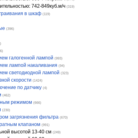
дительностью: 742-849куб.м/ч
(319)
страивания в шкаф
(119)
ые
(396)
)
6)
ием галогенной лампой
(993)
нием лампой накаливания
(94)
нием светодиодной лампой
(323)
вкой скорости
(1424)
лючение по датчику
(4)
м
(462)
ивным режимом
(666)
м
(230)
ором загрязнения фильтра
(670)
вратным клапаном
(991)
ьной высотой 13-40 см
(249)