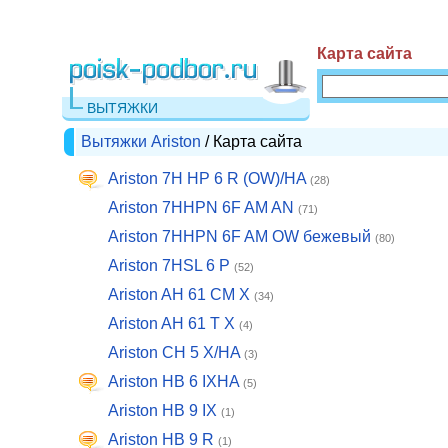
Карта сайта
ВЫТЯЖКИ
Вытяжки Ariston
/ Карта сайта
Ariston 7H HP 6 R (OW)/HA
(28)
Ariston 7HHPN 6F AM AN
(71)
Ariston 7HHPN 6F AM OW бежевый
(80)
Ariston 7HSL 6 P
(52)
Ariston AH 61 CM X
(34)
Ariston AH 61 T X
(4)
Ariston CH 5 X/HA
(3)
Ariston HB 6 IXHA
(5)
Ariston HB 9 IX
(1)
Ariston HB 9 R
(1)