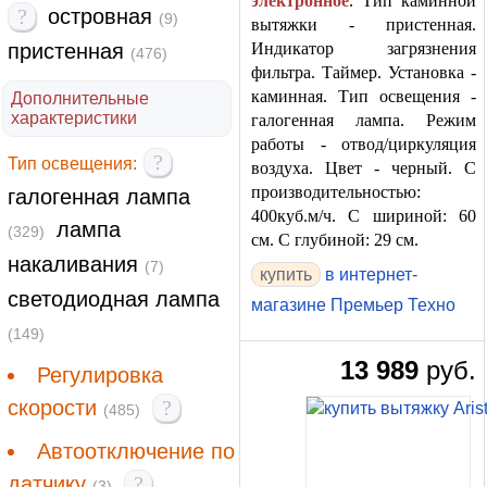
электронное
. Тип каминной
?
островная
(9)
вытяжки - пристенная.
пристенная
Индикатор загрязнения
(476)
фильтра. Таймер. Установка -
каминная. Тип освещения -
Дополнительные
характеристики
галогенная лампа. Режим
работы - отвод/циркуляция
?
Тип освещения:
воздуха. Цвет - черный. С
производительностью:
галогенная лампа
400куб.м/ч. С шириной: 60
лампа
(329)
см. С глубиной: 29 см.
накаливания
(7)
в интернет-
светодиодная лампа
магазине Премьер Техно
(149)
13 989
руб.
Регулировка
скорости
?
(485)
Автоотключение по
датчику
?
(3)