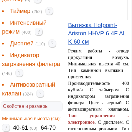
Таймер
?
(252)
Интенсивный
Вытяжка Hotpoint-
режим
?
(408)
Ariston HHVP 6.4F AL
K 60 см
Дисплей
?
(110)
Режим работы - отвод/
Индикатор
циркуляция воздуха.
загрязнения фильтра
Минимальная высота 40 см.
Тип каминной вытяжки -
?
(446)
пристенная.
Производительность 400
Антивозвратный
куб.м/ч. С таймером. С
клапан
?
(324)
индикатором загрязнения
фильтра. Цвет - черный. С
Свойства и размеры
антивозвратным клапаном.
Тип управления -
Минимальная высота (см):
электронное
. С дисплеем. С
?
40-61
64-70
(83)
интенсивным режимом. Тип