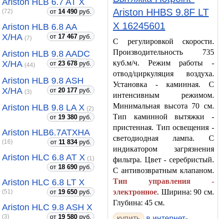
Ariston HLB 6.7 AT X
Ariston HHBS 9.8F LT
от
14 490
руб.
(72)
X 16245601
Ariston HLB 6.8 AA
X/HA
от
17 467
руб.
(7)
С регулировкой скорости.
Производительность 735
Ariston HLB 9.8 AADC
куб.м/ч. Режим работы -
X/HA
от
23 678
руб.
(44)
отвод/циркуляция воздуха.
Ariston HLB 9.8 ASH
Установка - каминная. С
X/HA
от
20 177
руб.
(3)
интенсивным режимом.
Минимальная высота 70 см.
Ariston HLB 9.8 LA X
(2)
Тип каминной вытяжки -
от
19 380
руб.
пристенная. Тип освещения -
Ariston HLB6.7ATXHA
светодиодная лампа. С
от
11 834
руб.
(16)
индикатором загрязнения
Ariston HLC 6.8 AT X
(1)
фильтра. Цвет - серебристый.
от
18 690
руб.
С антивозвратным клапаном.
Тип управления -
Ariston HLC 6.8 LT X
электронное
. Ширина: 90 см.
от
19 650
руб.
(51)
Глубина: 45 см.
Ariston HLC 9.8 ASH X
от
19 580
руб.
(3)
купить
в интернет-