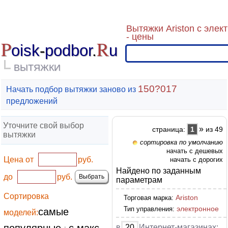
Вытяжки Ariston с эле
- цены
P
R
oisk
-
podbor
.
u
ВЫТЯЖКИ
150?017
Начать подбор вытяжки заново из
предложений
Уточните свой выбор
»
страница:
1
из 49
вытяжки
сортировка по умолчанию
начать с дешевых
Цена от
руб.
начать с дорогих
Найдено по заданным
до
руб.
параметрам
Сортировка
Ariston
Торговая марка:
электронное
Тип управления:
самые
моделей:
в
20
Интернет-магазинах: