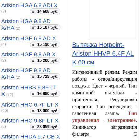
Ariston HGA 6.8 ADI X
от
14 608
руб.
(3)
Ariston HGA 9.8 AD
X/HA
от
15 107
руб.
(2)
Ariston HGF 6.8 AD X
Вытяжка Hotpoint-
от
15 190
руб.
(4)
Ariston HHVP 6.4F AL
Ariston HGF 9.8 AB X
от
15 200
руб.
(2)
K 60 см
Ariston HGF 9.8 AD
Интенсивный режим. Режим
X/HA
от
15 729
руб.
(2)
работы - отвод/циркуляция
воздуха. Цвет - черный. Тип
Ariston HHBS 9.8F LT
каминной вытяжки -
X
от
16 980
руб.
(72)
пристенная. Регулировка
Ariston HHC 6.7F LT X
скорости. Тип освещения -
от
18 000
руб.
(69)
галогенная лампа.
Тип
Ariston HHC 9.8F LT X
управления - электронное
.
от
23 059
руб.
Индикатор загрязнения
(5)
фильтра. С
Ariston HHDA 9.7 CB X