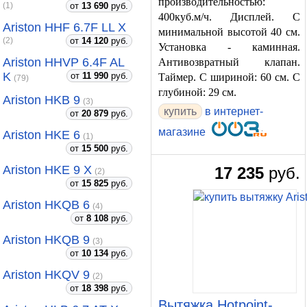
производительностью:
от
13 690
руб.
(1)
400куб.м/ч. Дисплей. С
Ariston HHF 6.7F LL X
минимальной высотой 40 см.
от
14 120
руб.
(2)
Установка - каминная.
Ariston HHVP 6.4F AL
Антивозвратный клапан.
K
от
11 990
руб.
Таймер. С шириной: 60 см. С
(79)
глубиной: 29 см.
Ariston HKB 9
(3)
купить
в интернет-
от
20 879
руб.
магазине
Ariston HKE 6
(1)
от
15 500
руб.
Ariston HKE 9 X
17 235
руб.
(2)
от
15 825
руб.
Ariston HKQB 6
(4)
от
8 108
руб.
Ariston HKQB 9
(3)
от
10 134
руб.
Ariston HKQV 9
(2)
от
18 398
руб.
Вытяжка Hotpoint-