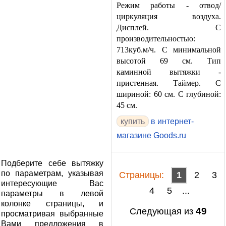
Режим работы - отвод/
циркуляция воздуха.
Дисплей. С
производительностью:
713куб.м/ч. С минимальной
высотой 69 см. Тип
каминной вытяжки -
пристенная. Таймер. С
шириной: 60 см. С глубиной:
45 см.
в интернет-
магазине Goods.ru
Подберите себе вытяжку
по параметрам, указывая
Cтраницы:
1
2
3
интересующие Вас
4
5
...
параметры в левой
колонке страницы, и
49
Следующая из
просматривая выбранные
Вами предложения в