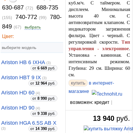
куб.м/ч. С таймером. С
630-687
688-735
(72)
дисплеем. Минимальная
высота 40 см. С
740-772
780-
(155)
(99)
антивозвратным клапаном. С
849
(67)
выбрать
индикатором загрязнения
фильтра. Цвет - черный. С
Цвет:
регулировкой скорости.
Тип
выберите модель
управления - электронное
.
Установка - каминная. С
интенсивным режимом.
Ariston HB 6 IXHA
(3)
Глубина: 29 см. Ширина: 60
от
6 669
руб.
см.
Ariston HBT 9 IX
(3)
купить
в интернет-
от
12 964
руб.
магазине
Ariston HD 60
(4)
от
8 990
руб.
возможен: кредит
|
Ariston HD 90
(4)
от
9 338
руб.
13 940
руб.
Ariston HGA 6.5S AB X
от
14 390
руб.
(3)