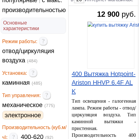
популярные
с макс.
|
производительностью
12 900
руб.
Основные
характеристики
?
Режим работы:
отвод/циркуляция
воздуха
(484)
?
Установка:
400 Вытяжка Hotpoint-
каминная
Ariston HHVP 6.4F AL
(485)
K
?
Тип управления:
Тип освещения - галогенная
механическое
(775)
лампа. Режим работы - отвод/
электронное
циркуляция воздуха. Тип
каминной вытяжки -
Производительность (куб.м/
пристенная.
Производительность 400
?
400-620
ч):
(92)