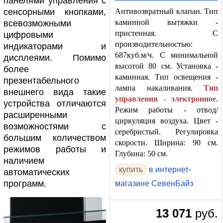
панелями управления с
сенсорными кнопками,
Антивозвратный клапан. Тип
каминной вытяжки -
всевозможными
пристенная. С
цифровыми
производительностью:
индикаторами и
687куб.м/ч. С минимальной
дисплеями. Помимо
высотой 80 см. Установка -
более
каминная. Тип освещения -
презентабельного
лампа накаливания.
Тип
внешнего вида такие
управления - электронное
.
устройства отличаются
Режим работы - отвод/
расширенными
циркуляция воздуха. Цвет -
возможностями с
серебристый. Регулировка
большим количеством
скорости. Ширина: 90 см.
режимов работы и
Глубина: 50 см.
наличием
в интернет-
автоматических
программ.
магазине СевенБайз
13 071
руб.