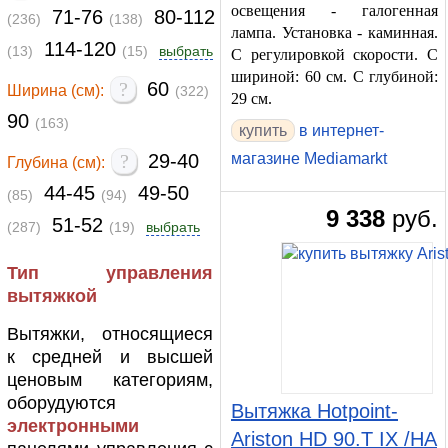
освещения - галогенная
71-76
80-112
(236)
(138)
лампа. Установка - каминная.
114-120
(13)
(15)
выбрать
С регулировкой скорости. С
шириной: 60 см. С глубиной:
?
60
Ширина (см):
(322)
29 см.
90
(163)
в интернет-
?
29-40
магазине Mediamarkt
Глубина (см):
44-45
49-50
(85)
(94)
9 338
руб.
51-52
(287)
(19)
выбрать
Тип управления
вытяжкой
Вытяжки, относящиеся
к средней и высшей
ценовым категориям,
оборудуются
Вытяжка Hotpoint-
электронными
Ariston HD 90.T IX /HA