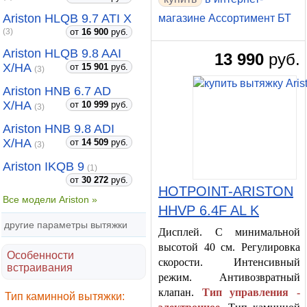
Ariston HLQB 9.7 ATI X
магазине Ассортимент БТ
от
16 900
руб.
(3)
Ariston HLQB 9.8 AAI
13 990
руб.
X/HA
от
15 901
руб.
(3)
Ariston HNB 6.7 AD
X/HA
от
10 999
руб.
(3)
Ariston HNB 9.8 ADI
X/HA
от
14 509
руб.
(3)
Ariston IKQB 9
(1)
от
30 272
руб.
HOTPOINT-ARISTON
Все модели Ariston »
HHVP 6.4F AL K
другие параметры вытяжки
Дисплей. С минимальной
высотой 40 см. Регулировка
Особенности
скорости. Интенсивный
встраивания
режим. Антивозвратный
клапан.
Тип управления -
Тип каминной вытяжки: