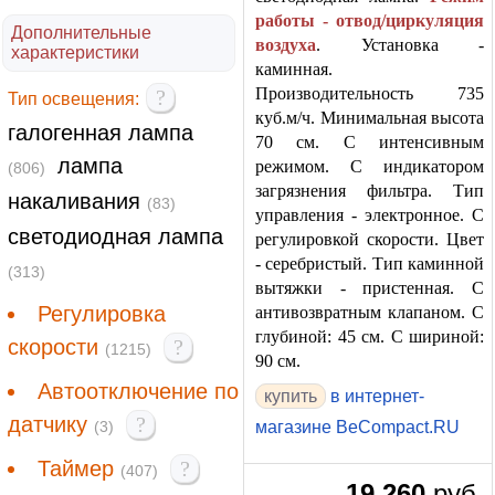
работы - отвод/циркуляция
Дополнительные
воздуха
. Установка -
характеристики
каминная.
Производительность 735
?
Тип освещения:
куб.м/ч. Минимальная высота
галогенная лампа
70 см. С интенсивным
лампа
режимом. С индикатором
(806)
загрязнения фильтра. Тип
накаливания
(83)
управления - электронное. С
светодиодная лампа
регулировкой скорости. Цвет
- серебристый. Тип каминной
(313)
вытяжки - пристенная. С
Регулировка
антивозвратным клапаном. С
глубиной: 45 см. С шириной:
скорости
?
(1215)
90 см.
Автоотключение по
в интернет-
датчику
?
(3)
магазине BeCompact.RU
Таймер
?
(407)
19 260
руб.