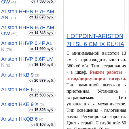
OW
от
7 590
руб.
(41)
Ariston HHPN 9.7F AM
AN
от
12 670
руб.
(10)
Ariston HHPN 9.7F AM
OW
от
14 348
руб.
(69)
HOTPOINT-ARISTON
Ariston HHVP 6.4F AL
7H SL 6 CM IX RU/HA
K
от
11 990
руб.
(79)
С минимальной высотой 13
Ariston HHVP 6.6F LM
см. С производительностью:
K
от
16 190
руб.
360куб.м/ч. Тип встраивания
(8)
- в шкаф.
Режим работы -
Ariston HKB 9
(3)
отвод/циркуляция воздуха
.
от
20 879
руб.
Тип каминной вытяжки -
Ariston HKE 6
(1)
пристенная. Установка -
от
15 500
руб.
встраиваемая. Тип
Ariston HKE 9 X
управления - механическое.
(2)
от
15 825
руб.
Тип освещения - галогенная
лампа. Регулировка скорости.
Ariston HKQB 6
(4)
Цвет - серый. С глубиной: 50
от
8 108
руб.