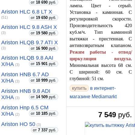
от
18 690
руб.
лампа. Цвет - серый.
Ariston HLC 6.8 LT X
Установка - каминная. С
от
19 650
руб.
(51)
регулировкой скорости.
Производительность 420
Ariston HLC 9.8 ASH X
куб.м/ч. Тип каминной
от
19 580
руб.
(3)
вытяжки - пристенная. С
Ariston HLQB 9.7 ATI X
антивозвратным клапаном.
от
16 900
руб.
(3)
Режим работы - отвод/
Ariston HLQB 9.8 AAI
циркуляция воздуха
.
X/HA
от
15 901
руб.
Минимальная высота 68 см.
(3)
С шириной: 60 см. С
Ariston HNB 6.7 AD
глубиной: 51 см.
X/HA
от
10 999
руб.
(3)
в интернет-
Ariston HNB 9.8 ADI
магазине Mediamarkt
X/HA
от
14 509
руб.
(3)
Ariston Hnp 6.5 CM
7 549
руб.
X/HA
от
10 185
руб.
(2)
Ariston HO 50
(3)
от
7 337
руб.