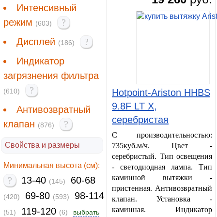
Интенсивный
режим
?
(603)
Дисплей
?
(186)
Индикатор
загрязнения фильтра
?
(610)
Hotpoint-Ariston HHBS
9.8F LT X,
Антивозвратный
серебристая
клапан
?
(876)
С производительностью:
Свойства и размеры
735куб.м/ч. Цвет -
серебристый. Тип освещения
Минимальная высота (см):
- светодиодная лампа. Тип
каминной вытяжки -
?
13-40
60-68
(145)
пристенная. Антивозвратный
69-80
98-114
(420)
(593)
клапан. Установка -
каминная. Индикатор
119-120
(51)
(6)
выбрать