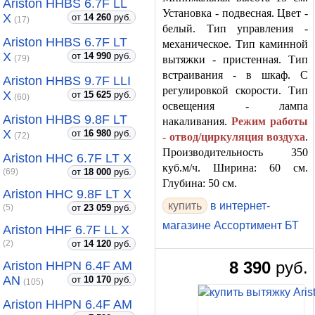
Ariston HHBS 6.7F LL
Установка - подвесная. Цвет -
X
от
14 260
руб.
(17)
белый. Тип управления -
Ariston HHBS 6.7F LT
механическое. Тип каминной
X
от
14 990
руб.
вытяжки - пристенная. Тип
(79)
встраивания - в шкаф. С
Ariston HHBS 9.7F LLI
регулировкой скорости. Тип
X
от
15 625
руб.
(60)
освещения - лампа
Ariston HHBS 9.8F LT
накаливания.
Режим работы
X
от
16 980
руб.
- отвод/циркуляция воздуха
.
(72)
Производительность 350
Ariston HHC 6.7F LT X
куб.м/ч. Ширина: 60 см.
от
18 000
руб.
(69)
Глубина: 50 см.
Ariston HHC 9.8F LT X
купить
в интернет-
от
23 059
руб.
(5)
магазине Ассортимент БТ
Ariston HHF 6.7F LL X
от
14 120
руб.
(2)
8 390
руб.
Ariston HHPN 6.4F AM
AN
от
10 170
руб.
(105)
Ariston HHPN 6.4F AM