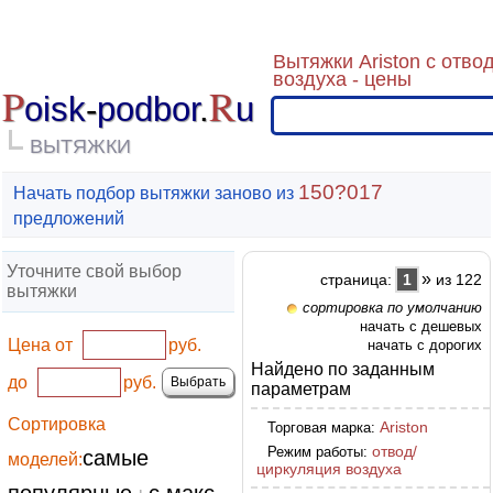
Вытяжки Ariston с отво
воздуха - цены
P
R
oisk
-
podbor
.
u
ВЫТЯЖКИ
150?017
Начать подбор вытяжки заново из
предложений
Уточните свой выбор
»
страница:
1
из 122
вытяжки
сортировка по умолчанию
начать с дешевых
Цена от
руб.
начать с дорогих
Найдено по заданным
до
руб.
параметрам
Сортировка
Ariston
Торговая марка:
отвод/
Режим работы:
самые
моделей:
циркуляция воздуха