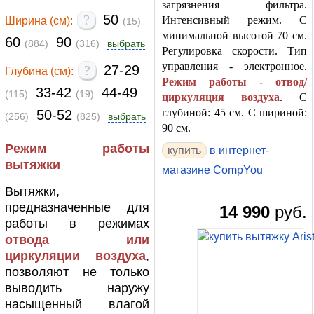
загрязнения фильтра.
?
50
Интенсивный режим. С
Ширина (см):
(15)
минимальной высотой 70 см.
60
90
(884)
(316)
выбрать
Регулировка скорости. Тип
управления - электронное.
?
27-29
Глубина (см):
Режим работы - отвод/
33-42
44-49
(115)
(19)
циркуляция воздуха
. С
глубиной: 45 см. С шириной:
50-52
(256)
(825)
выбрать
90 см.
Режим работы
в интернет-
вытяжки
магазине CompYou
Вытяжки,
предназначенные для
14 990
руб.
работы в режимах
отвода или
циркуляции воздуха
,
позволяют не только
выводить наружу
насыщенный влагой