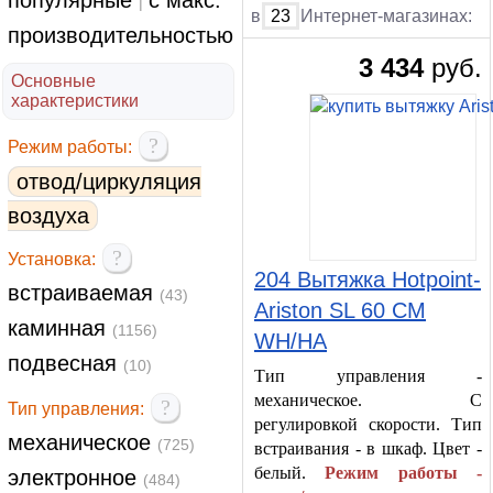
популярные
с макс.
|
в
23
Интернет-магазинах:
производительностью
3 434
руб.
Основные
характеристики
?
Режим работы:
отвод/циркуляция
воздуха
?
Установка:
204 Вытяжка Hotpoint-
встраиваемая
(43)
Ariston SL 60 CM
каминная
(1156)
WH/HA
подвесная
(10)
Тип управления -
механическое. С
?
Тип управления:
регулировкой скорости. Тип
механическое
(725)
встраивания - в шкаф. Цвет -
белый.
Режим работы -
электронное
(484)