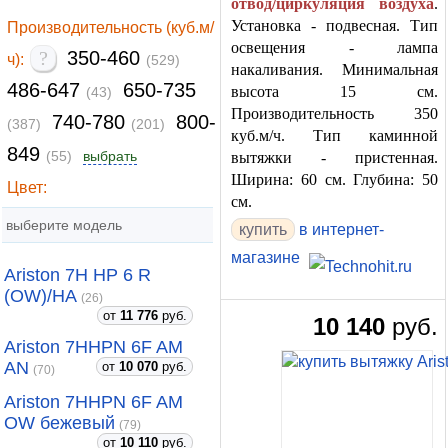
отвод/циркуляция воздуха
.
Установка - подвесная. Тип
Производительность (куб.м/
освещения - лампа
?
350-460
ч):
(529)
накаливания. Минимальная
486-647
650-735
высота 15 см.
(43)
Производительность 350
740-780
800-
(387)
(201)
куб.м/ч. Тип каминной
849
(55)
выбрать
вытяжки - пристенная.
Ширина: 60 см. Глубина: 50
Цвет:
см.
выберите модель
купить
в интернет-
магазине
Ariston 7H HP 6 R
(OW)/HA
(26)
от
11 776
руб.
10 140
руб.
Ariston 7HHPN 6F AM
AN
от
10 070
руб.
(70)
Ariston 7HHPN 6F AM
OW бежевый
(79)
от
10 110
руб.