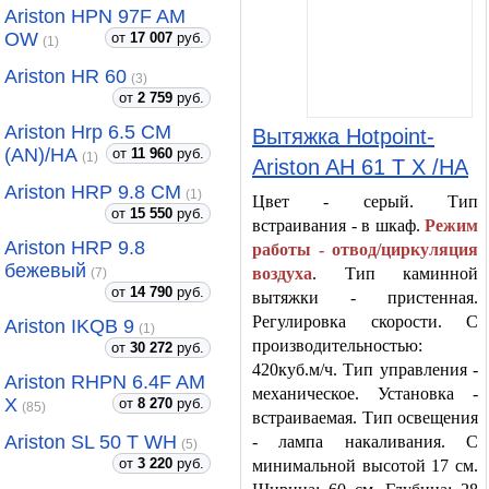
Ariston HPN 97F AM
OW
от
17 007
руб.
(1)
Ariston HR 60
(3)
от
2 759
руб.
Ariston Hrp 6.5 CM
Вытяжка Hotpoint-
(AN)/HA
от
11 960
руб.
(1)
Ariston AH 61 T X /HA
Ariston HRP 9.8 CM
(1)
Цвет - серый. Тип
от
15 550
руб.
встраивания - в шкаф.
Режим
Ariston HRP 9.8
работы - отвод/циркуляция
бежевый
воздуха
. Тип каминной
(7)
от
14 790
руб.
вытяжки - пристенная.
Регулировка скорости. С
Ariston IKQB 9
(1)
производительностью:
от
30 272
руб.
420куб.м/ч. Тип управления -
Ariston RHPN 6.4F AM
механическое. Установка -
X
от
8 270
руб.
(85)
встраиваемая. Тип освещения
Ariston SL 50 T WH
- лампа накаливания. С
(5)
от
3 220
руб.
минимальной высотой 17 см.