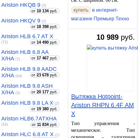
см. С шириной: 60 см.
Ariston HKQB 9
(3)
в интернет-
от
10 134
руб.
магазине Премьер Техно
Ariston HKQV 9
(2)
от
18 398
руб.
10 989
руб.
Ariston HLB 6.7 AT X
от
14 490
руб.
(72)
Ariston HLB 6.8 AA
X/HA
от
17 467
руб.
(7)
Ariston HLB 9.8 AADC
X/HA
от
23 678
руб.
(44)
Ariston HLB 9.8 ASH
X/HA
от
20 177
руб.
(3)
Вытяжка Hotpoint-
Ariston HLB 9.8 LA X
(2)
Ariston RHPN 6.4F AM
от
19 380
руб.
X
Ariston HLB6.7ATXHA
Тип управления -
от
11 834
руб.
(16)
механическое. Тип
Ariston HLC 6.8 AT X
(1)
освещения - галогенная