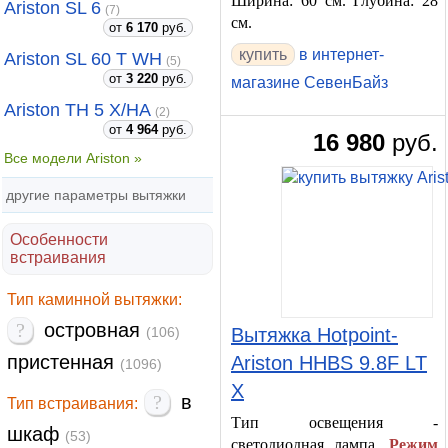
Ширина: 60 см. Глубина: 28
Ariston SL 6
(7)
см.
от
6 170
руб.
в интернет-
Ariston SL 60 T WH
(5)
от
3 220
руб.
магазине СевенБайз
Ariston TH 5 X/HA
(2)
от
4 964
руб.
16 980
руб.
Все модели Ariston »
другие параметры вытяжки
Особенности
встраивания
Тип каминной вытяжки:
?
островная
(106)
Вытяжка Hotpoint-
пристенная
Ariston HHBS 9.8F LT
(1096)
X
?
в
Тип встраивания:
Тип освещения -
шкаф
(53)
светодиодная лампа.
Режим