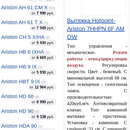
Ariston AH 61 CM X
(31)
от
7 990
руб.
Вытяжка Hotpoint-
Ariston AH 61 T X
(3)
Ariston 7HHPN 6F AM
от
7 549
руб.
OW
Ariston CH 5 X/HA
(2)
от
5 430
руб.
Тип управления -
Ariston HB 6 IXHA
механическое.
Режим
(3)
от
6 669
руб.
работы - отвод/циркуляция
воздуха
. Регулировка
Ariston HB 9 IX
(1)
скорости. Цвет - бежевый. С
от
5 930
руб.
минимальной высотой 68 см.
Ariston HBT 9 IX
(3)
Тип освещения - галогенная
от
12 964
руб.
лампа. С
Ariston HD 60
производительностью:
(4)
от
8 990
руб.
420куб.м/ч. Антивозвратный
клапан. Тип каминной
Ariston HD 90
(4)
вытяжки - пристенная.
от
9 338
руб.
Установка - каминная. С
Ariston HDA 90
(3)
глубиной: 51 см. С шириной: