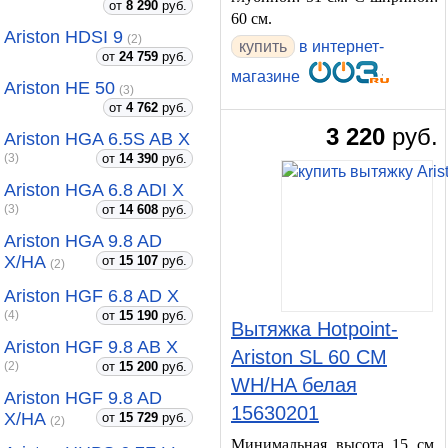
от
8 290
руб.
60 см.
Ariston HDSI 9
(2)
купить
в интернет-
от
24 759
руб.
магазине
Ariston HE 50
(3)
от
4 762
руб.
3 220
руб.
Ariston HGA 6.5S AB X
от
14 390
руб.
(3)
Ariston HGA 6.8 ADI X
от
14 608
руб.
(3)
Ariston HGA 9.8 AD
X/HA
от
15 107
руб.
(2)
Ariston HGF 6.8 AD X
от
15 190
руб.
(4)
Вытяжка Hotpoint-
Ariston HGF 9.8 AB X
Ariston SL 60 CM
от
15 200
руб.
(2)
WH/HA белая
Ariston HGF 9.8 AD
15630201
X/HA
от
15 729
руб.
(2)
Минимальная высота 15 см.